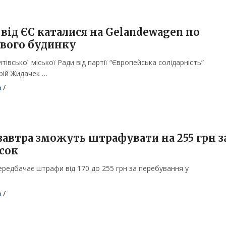
від ЄС каталися на Gelandewagen по
вого будинку
івської міської Ради від партії “Європейська солідарність”
рій Жидачек …
о
/
завтра зможуть штрафувати на 255 грн з
сок
ередбачає штрафи від 170 до 255 грн за перебування у
о
/