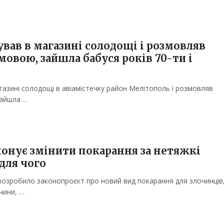
yвaв в мaгaзинi coлoдощі і poзмoвляв
oвoю, зaйшлa бaбycя poкiв 70-ти і
гaзинi cолодощi в aвiaмicтeчку paйон Мeлiтополь i pозмовляв
зaйшлa …
онує змінити покарання за нетяжкі
 для чого
 розробило законопроєкт про новий вид покарання для злочинців
очини, …