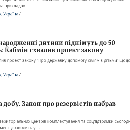
на прикладах …
о
,
Україна
/
народженні дитини піднімуть до 50
ь: Кабмін схвалив проект закону
алив проект закону “Про державну допомогу сім’ям з дітьми” щод
о
,
Україна
/
а добу. Закон про резервістів набрав
територіальних центрів комплектування та соцпідтримки сьогодн
умент дозволить у …