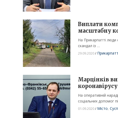
Виплати комп
масштабну к
На Прикарпатті люди 
скандал із …
Прикарпат
29.09.2020
/
Марцінків ви
коронавірусу
На оперативній нараді
соціальних допомог п
Місто
,
Сусп
01.09.2020
/