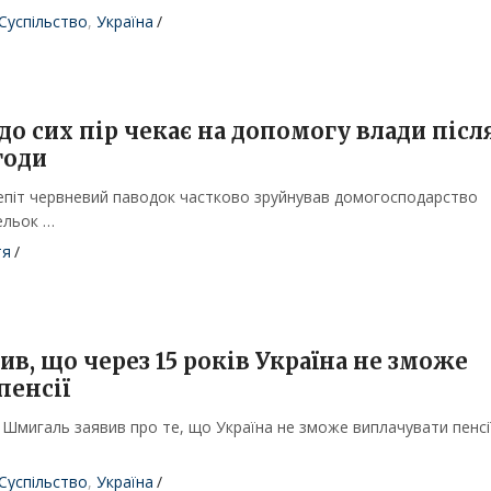
Суспільство
,
Україна
/
о сих пір чекає на допомогу влади післ
годи
Шепіт червневий паводок частково зруйнував домогосподарство
тельок …
тя
/
в, що через 15 років Україна не зможе
пенсії
с Шмигаль заявив про те, що Україна не зможе виплачувати пенсі
Суспільство
,
Україна
/