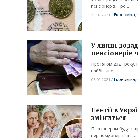
пенсіонерів. Про …
Економіка
,
20.02.2021
/
У липні додад
пенсіонерів 
Протягом 2021 року, п
найбільше …
Економіка
,
08.02.2021
/
Пенсії в Укр
зміниться
Пенсіонерам будуть пр
першому зверненні …