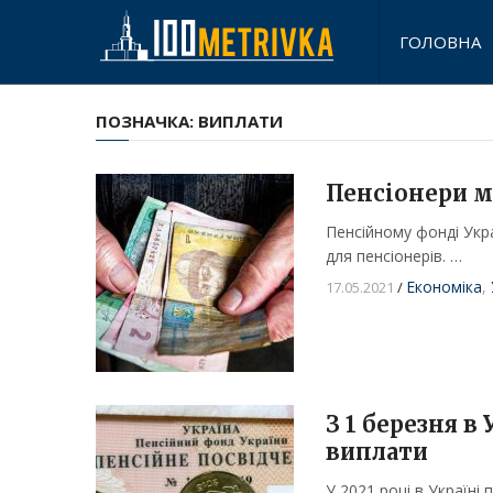
ГОЛОВНА
ПОЗНАЧКА:
ВИПЛАТИ
Пенсіонери м
Пенсійному фонді Укра
для пенсіонерів. …
Економіка
,
17.05.2021
/
З 1 березня в
виплати
У 2021 році в Україні