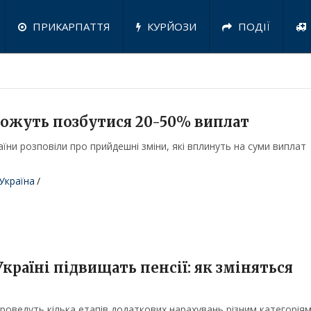
ПРИКАРПАТТЯ
КУРЙОЗИ
ПОДІЇ
ожуть позбутися 20-50% виплат
їни розповіли про прийдешні зміни, які вплинуть на суми виплат
Україна
/
 Україні підвищать пенсії: як зміняться
 проведуть кілька етапів додаткових нарахувань різним категорія