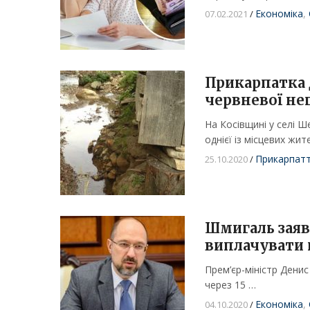
Економіка
,
07.02.2021
/
Прикарпатка д
червневої не
На Косівщині у селі 
однієї із місцевих жи
Прикарпат
25.10.2020
/
Шмигаль заяви
виплачувати 
Прем’єр-міністр Дени
через 15 …
Економіка
,
04.10.2020
/