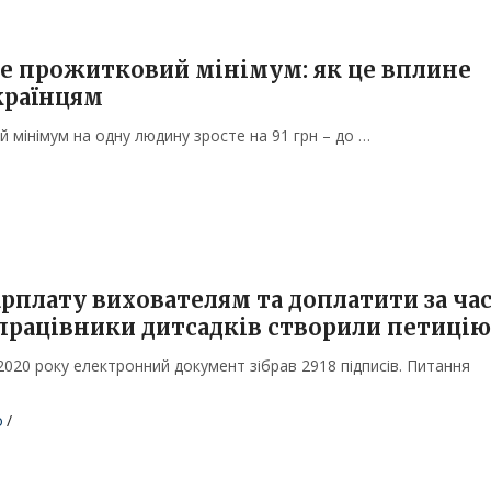
те прожитковий мінімум: як це вплине
країнцям
 мінімум на одну людину зросте на 91 грн – до …
рплату вихователям та доплатити за ча
працівники дитсадків створили петицію
2020 року електронний документ зібрав 2918 підписів. Питання
о
/