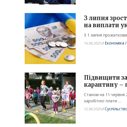
З липня зрос
на виплати у
З 1 липня прожитковий
Економіка
/
16.06.2020
/
Підвищити за
карантину – 
Станом на 11 червня 
заробітної плати …
Суспільств
12.06.2020
/