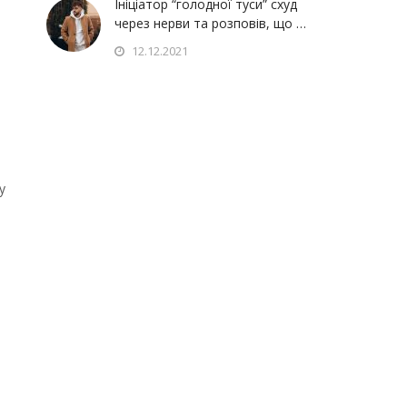
Ініціатор “голодної туси” схуд
через нерви та розповів, що …
12.12.2021
у