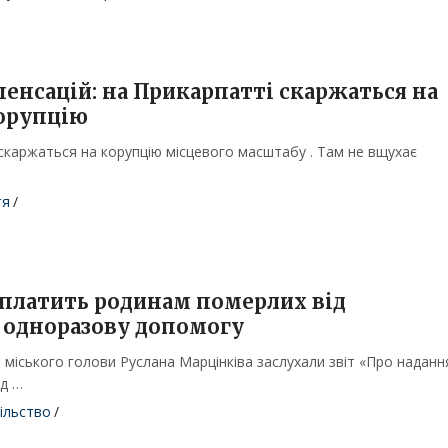
енсацій: на Прикарпатті скаржаться на
орупцію
скаржаться на корупцію місцевого масштабу . Там не вщухає
тя
/
платить родинам померлих від
 одноразову допомогу
 міського голови Руслана Марцінківа заслухали звіт «Про наданн
ід …
ільство
/