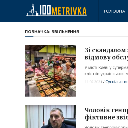
ГОЛОВНА
ПОЗНАЧКА:
ЗВІЛЬНЕННЯ
Зі скандалом
відмову обсл
У місті Києві у супер
клієнтів українською 
Суспільств
11.02.2021
/
Чоловік генп
фіктивне зві
Чоловік генпрокурорки