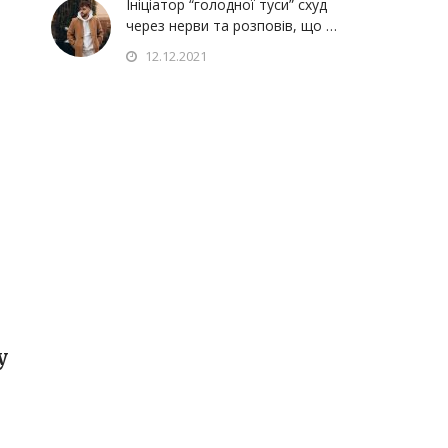
Ініціатор “голодної туси” схуд
через нерви та розповів, що …
12.12.2021
у