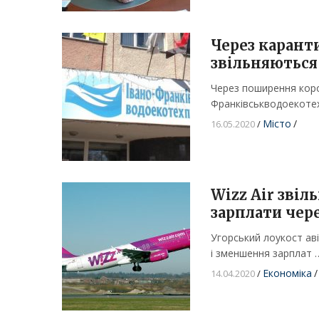
Через карант
звільняються
Через поширення коро
Франківськводоекотех
Місто
/
16.05.2020
/
Wizz Air звіл
зарплати чер
Угорський лоукост аві
і зменшення зарплат 
Економіка
/
14.04.2020
/