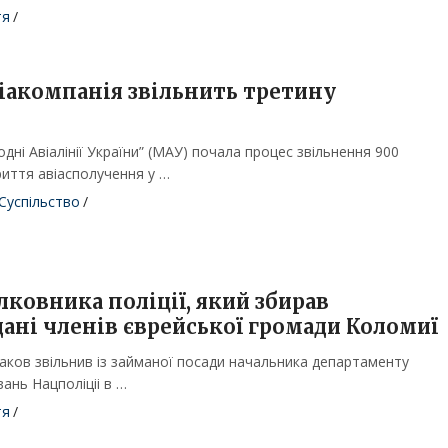
тя
/
віакомпанія звільнить третину
дні Авіалінії України” (МАУ) почала процес звільнення 900
риття авіасполучення у …
Суспільство
/
лковника поліції, який збирав
дані членів єврейської громади Коломиї
аков звільнив із займаної посади начальника департаменту
вань Нацполіціі в …
тя
/