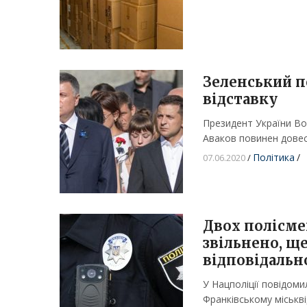
Зеленський п
відставку
Президент України Во
Аваков повинен дове
Політика
/
07.06.2020
/
Двох полісме
звільнено, ще
відповідальн
У Нацполіції повідоми
Франківському міськвід