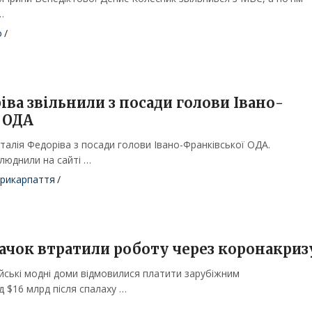
…
о
/
іва звільнили з посади голови Івано-
 ОДА
талія Федоріва з посади голови Івано-Франківської ОДА.
илюднили на сайті …
рикарпаття
/
чок втратили роботу через коронакриз
ейські модні доми відмовилися платити зарубіжним
 $16 млрд після спалаху …