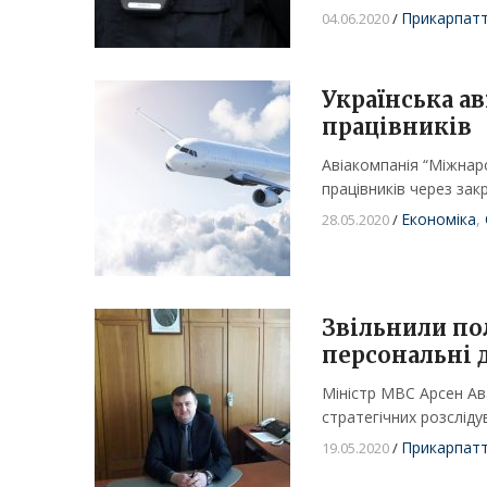
Прикарпат
04.06.2020
/
Українська а
працівників
Авіакомпанія “Міжнаро
працівників через зак
Економіка
,
28.05.2020
/
Звільнили по
персональні 
Міністр МВС Арсен Ав
стратегічних розсліду
Прикарпат
19.05.2020
/