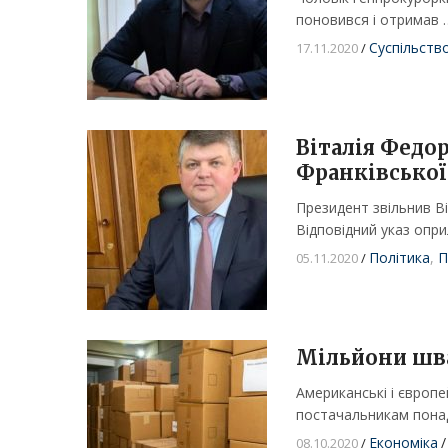
поновився і отримав 
Суспільств
17.11.2020
/
Віталія Федор
Франківської
Президент звільнив Ві
Відповідний указ опр
Політика
,
П
05.11.2020
/
Мільйони шва
Американські і європ
постачальникам понад
Економіка
/
08.10.2020
/