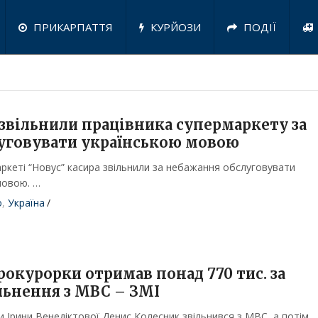
ПРИКАРПАТТЯ
КУРЙОЗИ
ПОДІЇ
 звільнили працівника супермаркету за
уговувати українською мовою
маркеті “Новус” касира звільнили за небажання обслуговувати
мовою. …
о
,
Україна
/
рокурорки отримав понад 770 тис. за
льнення з МВС – ЗМІ
 Ірини Венедіктової Денис Колесник звільнився з МВС, а потім