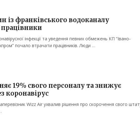
ин із франківського водоканалу
 працівники
навірусної інфекції та уведення певних обмежень КП “Івано-
пром” почало втрачати працівників. Люди …
ьняє 19% свого персоналу та знижує
ез коронавірус
аперевізник Wizz Air ухвалив рішення про скорочення свого штат
…