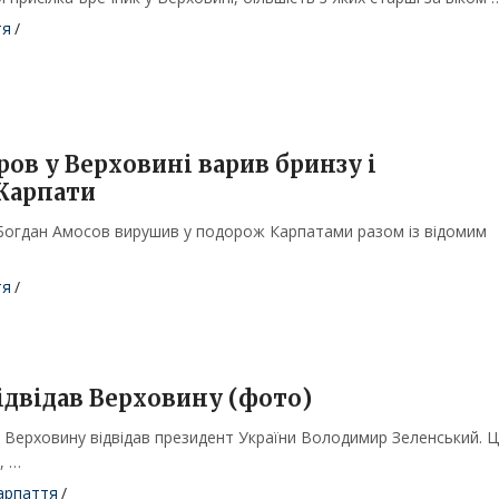
тя
/
ов у Верховині варив бринзу і
Карпати
 Богдан Амосов вирушив у подорож Карпатами разом із відомим
тя
/
ідвідав Верховину (фото)
, Верховину відвідав президент України Володимир Зеленський. 
, …
арпаття
/