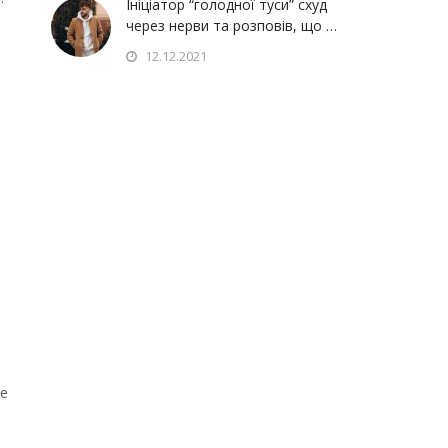
Ініціатор “голодної туси” схуд
через нерви та розповів, що …
12.12.2021
Це