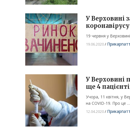
У Верховині 
коронавірусу
19 червня у Верховині
Прикарпат
19.06.2020
/
У Верховині 
ще 4 пацієнт
Учора, 11 квітня, у 
на COVID-19. Про це 
Прикарпат
12.04.2020
/