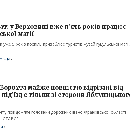
ат: у Верховині вже п’ять років працює
ької магії
 уже 5 років поспіль приваблює туристів музей гуцульської магії
місця
/
 Ворохта майже повністю відрізані від
і під’їзд є тільки зі сторони Яблуницьког
унту повідомляє головний дорожник Івано-Франківської області
ЧІ СТАВСЯ …
тя
/