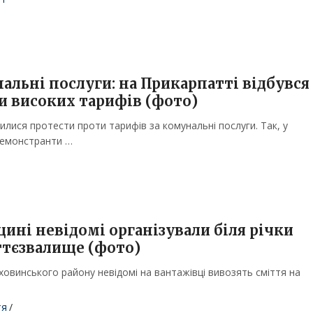
альні послуги: на Прикарпатті відбувся
и високих тарифів (фото)
лися протести проти тарифів за комунальні послуги. Так, у
демонстранти …
ині невідомі організували біля річки
ттєзвалище (фото)
ховинського району невідомі на вантажівці вивозять сміття на
тя
/