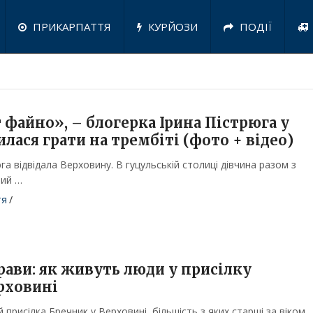
ПРИКАРПАТТЯ
КУРЙОЗИ
ПОДІЇ
 файно», – блогерка Ірина Пістрюга у
лася грати на трембіті (фото + відео)
га відвідала Верховину. В гуцульській столиці дівчина разом з
ний …
тя
/
рави: як живуть люди у присілку
рховині
 присілка Бречник у Верховині, більшість з яких старші за віком 