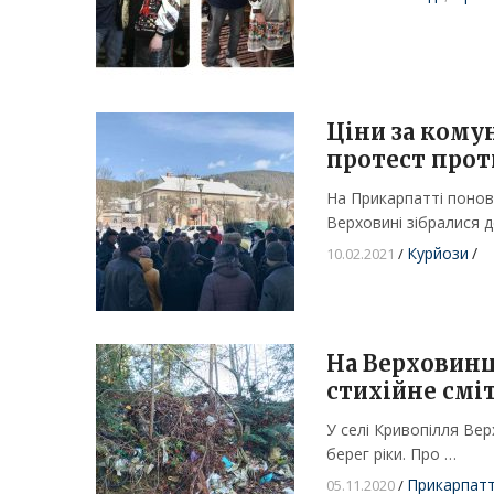
Ціни за комун
протест прот
На Прикарпатті понови
Верховині зібралися 
Курйози
/
10.02.2021
/
На Верховинщ
стихійне смі
У селі Кривопілля Вер
берег ріки. Про …
Прикарпат
05.11.2020
/