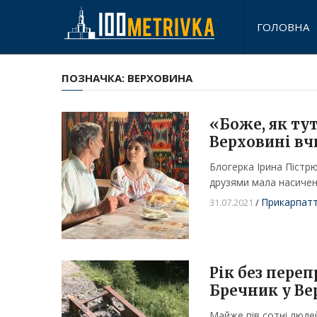
ГОЛОВНА
ПОЗНАЧКА:
ВЕРХОВИНА
«Боже, як тут
Верховині вчи
Блогерка Ірина Пістрю
друзями мала насиче
Прикарпат
31.07.2021
/
Рік без переп
Бречник у Ве
Майже пів сотні людей