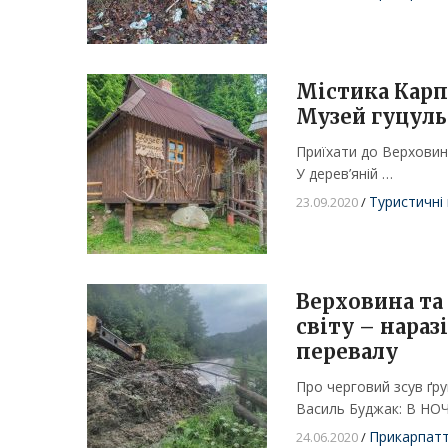
Містика Карп
Музей гуцульс
Приїхати до Верховини
У дерев’яній …
Туристичні 
23.09.2020
/
Верховина та
світу – нараз
перевалу
Про черговий зсув ґр
Василь Буджак: В НО
Прикарпат
24.06.2020
/