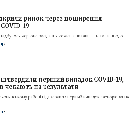
закрили ринок через поширення
 СOVID-19
 відбулося чергове засідання комісії з питань ТЕБ та НС щодо …
тя
/
підтвердили перший випадок COVID-19,
ів чекають на результати
Верховинському районі підтвердили перший випадок захворювання
…
тя
/