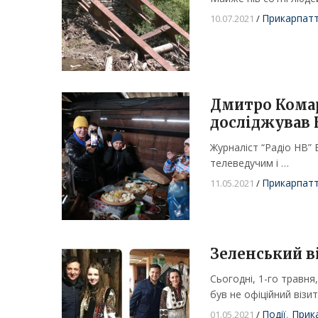
Прикарпат
10.07.2021
/
Дмитро Комар
досліджував 
Журналіст “Радіо НВ”
телеведучим і …
Прикарпат
11.05.2021
/
Зеленський в
Сьогодні, 1-го травня
був не офіційний візит
Події
,
Прик
01.05.2021
/