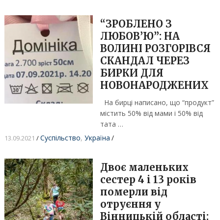
“ЗРОБЛЕНО З
ЛЮБОВ’Ю”: НА
ВОЛИНІ РОЗГОРІВСЯ
СКАНДАЛ ЧЕРЕЗ
БИРКИ ДЛЯ
НОВОНАРОДЖЕНИХ
На бирці написано, що “продукт”
містить 50% від мами і 50% від
тата …
Суспільство
,
Україна
/
13.09.2021
/
Двоє маленьких
сестер 4 і 13 років
померли від
отруєння у
Вінницькій області: