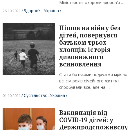
Міністерстві охорони здоров’я …
Здоров'я
,
Україна
/
26.10.2021
/
Пішов на війну без
дітей, повернувся
батьком трьох
хлопців: історія
дивовижного
всиновлення
Стати батьками подружжя мріяло
всі сім років сімейного життя і
спробували все, але на …
Суспільство
,
Україна
/
01.10.2021
/
Вакцинація від
COVID-19 дітей: у
Держпродспоживслу