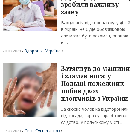
зробили важливу
заяву
Вакцинація від коронавірусу дітей
в Україні не буде обов’язковою,
але може бути рекомендованою
в …
Здоров'я
,
Україна
/
20.09.2021
/
Затягнув до машини
і зламав носа: у
Польщі пожежник
побив двох
хлопчиків з України
За скоєне чоловіка відсторонили
від посади, зараз у справі триває
слідство. У польському місті …
Світ
,
Суспільство
/
17.09.2021
/