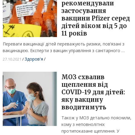
рекомендували
застосування
вакцини Pfizer серед
дітей віком від 5 до
11 років
Переваги вакцинації дітей переважують ризики, пов’язані з
вакцинацією. Експерти з вакцин управління з санітарного …
Здоров'я
/
27.10.2021
/
МОЗ схвалив
щеплення від
COVID-19 для дітей:
яку вакцину
вводитимуть
Також у МОЗ детально пояснили,
кому з неповнолітніх
протипоказане щеплення. У