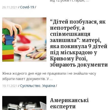
від 12 років і старше, …
Covid-19
/
26.11.2021
/
“Дітей позбулася, як
непотребу, а
співмешканця
залишила”: матері,
яка покинула 9 дітей
під міськрадою у
Кривому Розі,
збирають документи
Жінка жодного дня ніде не працювала і не знайшла часу
зібрати пакет документів. У …
Суспільство
,
Україна
/
19.11.2021
/
Американські
експерти