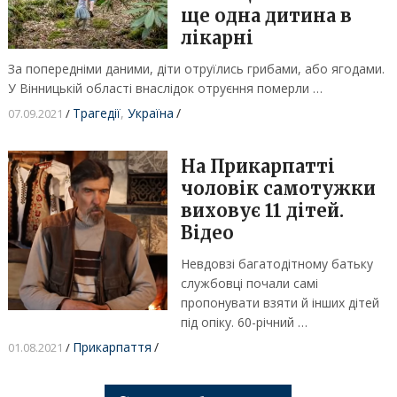
ще одна дитина в
лікарні
За попередніми даними, діти отруїлись грибами, або ягодами.
У Вінницькій області внаслідок отруєння померли …
Трагедії
,
Україна
/
07.09.2021
/
На Прикарпатті
чоловік самотужки
виховує 11 дітей.
Відео
Невдовзі багатодітному батьку
службовці почали самі
пропонувати взяти й інших дітей
під опіку. 60-річний …
Прикарпаття
/
01.08.2021
/