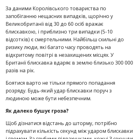
За даними Королівського товариства по
запобіганню нещасних випадків, щорічно у
Великобританії від 30 до 60 осіб вражає
блискавкою, і приблизно три випадки (5-10
відсотків) є смертельними. Найбільш схильні до
ризику люди, які багато часу проводять на
відкритому повітрі в незахищених місцях. У
Британії блискавка вдаряє в землю близько 300 000
разів на рік.
Боятися варто не тільки прямого попадання
розряду. Будь-який удар блискавки поруч з
людиною може бути небезпечним.
Як далеко бушує гроза?
Щоб дізнатися відстань до шторму, потрібно
підрахувати кількість секунд між ударом блискавки
і громом. За грубими підрахунками, кожні 3 секунди