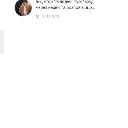
Ініціатор “голодної туси” схуд
через нерви та розповів, що …
12.12.2021