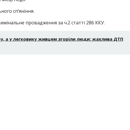
ного сп’яніння.
мінальне провадження за ч.2 статті 286 ККУ.
ву, а у легковику живцем згоріли люди: жахлива ДТП