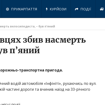
ПРИКАРПАТТЯ
КУРЙОЗИ
ПОДІЇ
смерть велосипедиста, – був п’яний
івцях збив насмерть
ув п’яний
я дорожньо-транспортна пригода.
чний водій автомобіля «Інфініті», рухаючись по вул.
ій частині дороги та вчинив наїзд на 33-річного
ісці події.