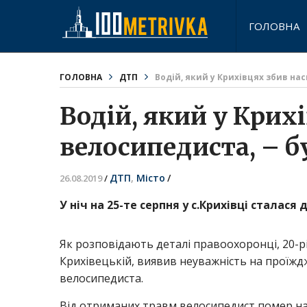
ГОЛОВНА
ГОЛОВНА
ДТП
Водій, який у Крихівцях збив на
Водій, який у Крих
велосипедиста, – б
ДТП
,
Місто
/
26.08.2019
/
У ніч на 25-те серпня у с.Крихівці сталас
Як розповідають деталі правоохоронці, 20-рі
Крихівецькій, виявив неуважність на проїждж
велосипедиста.
Від отриманих травм велосипедист помер на м