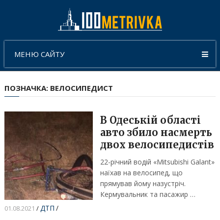
МЕНЮ САЙТУ
ПОЗНАЧКА:
ВЕЛОСИПЕДИСТ
В Одеській області
авто збило насмерть
двох велосипедистів
22-річний водій «Mitsubishi Galant»
наїхав на велосипед, що
прямував йому назустріч.
Кермувальник та пасажир …
ДТП
/
01.08.2021
/