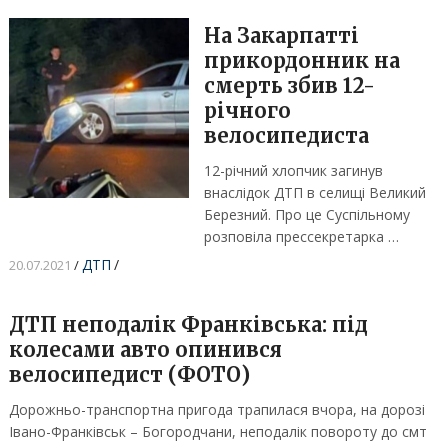
На Закарпатті
прикордонник на
смерть збив 12-
річного
велосипедиста
12-річний хлопчик загинув
внаслідок ДТП в селищі Великий
Березний. Про це Суспільному
розповіла прессекретарка …
ДТП
/
20.07.2021
/
ДТП неподалік Франківська: під
колесами авто опинився
велосипедист (ФОТО)
Дорожньо-транспортна пригода трапилася вчора, на дорозі
Івано-Франківськ – Богородчани, неподалік повороту до смт