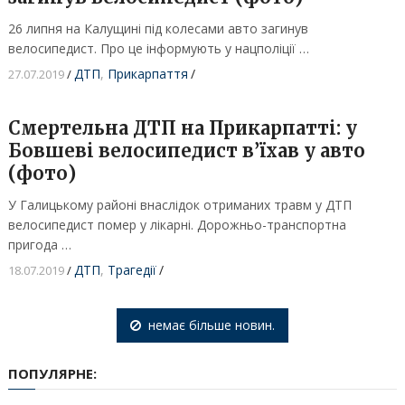
26 липня на Калущині під колесами авто загинув
велосипедист. Про це інформують у нацполіції …
ДТП
,
Прикарпаття
/
27.07.2019
/
Смертельна ДТП на Прикарпатті: у
Бовшеві велосипедист в’їхав у авто
(фото)
У Галицькому районі внаслідок отриманих травм у ДТП
велосипедист помер у лікарні. Дорожньо-транспортна
пригода …
ДТП
,
Трагедії
/
18.07.2019
/
немає більше новин.
ПОПУЛЯРНЕ: