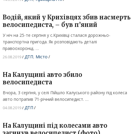
Водій, який у Крихівцях збив насмерть
велосипедиста, – був п’яний
У ніч на 25-те серпня у с.Крихівці сталася дорожньо-
транспортна пригода. Як розповідають деталі
правоохоронці, …
ДТП
,
Місто
/
26.08.2019
/
На Калущині авто збило
велосипедиста
Вчора, 3 серпня, у селі Пійшло Калуського району під колеса
авто потрапив 71-річний велосипедист. …
ДТП
/
04.08.2019
/
На Калущині під колесами авто
загинув велосипедист (фото)