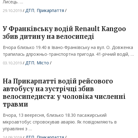
Лисець. …
ДТП
,
Прикарпаття
/
29.10.2019
/
У Франківську водій Renault Kangoo
збив дитину на велосипеді
Вчора близько 19.40 в Івано-Франківську на вул. О. Довженка
трапилась длрожньо-транспортна пригода. 41-річний водій, …
ДТП
,
Місто
/
03.10.2019
/
На Прикарпатті водій рейсового
автобусу на зустрічці збив
велосипедиста: у чоловіка численні
травми
Вчора, 13 веересня, близько 18.30 пасажирський
мікроавтобус спровокував аварію. Як повідомляють в
управлінні з …
ДТП
,
Прикарпаття
/
14.09.2019
/