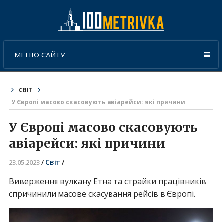
МЕНЮ САЙТУ
СВІТ
У Європі масово скасовують авіарейси: які причини
У Європі масово скасовують
авіарейси: які причини
Світ
/
23.05.2023
/
Виверження вулкану Етна та страйки працівників
спричинили масове скасування рейсів в Європі.