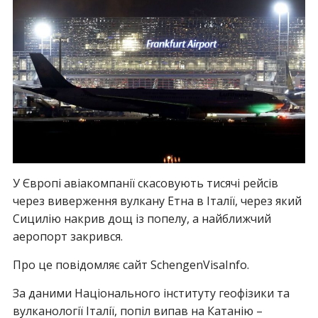
У Європі авіакомпанії скасовують тисячі рейсів
через виверження вулкану Етна в Італії, через який
Сицилію накрив дощ із попелу, а найближчий
аеропорт закрився.
Про це повідомляє сайт SchengenVisaInfo.
За даними Національного інституту геофізики та
вулканології Італії, попіл випав на Катанію –