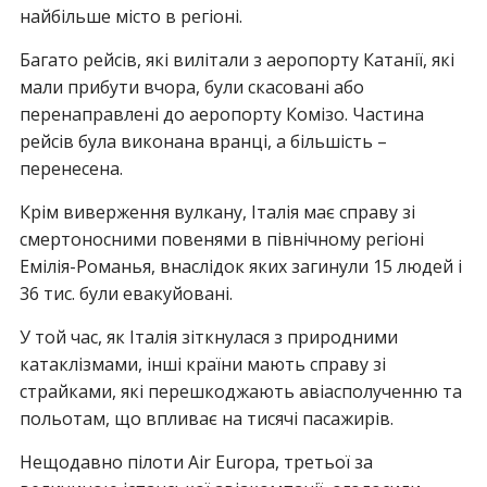
найбільше місто в регіоні.
Багато рейсів, які вилітали з аеропорту Катанії, які
мали прибути вчора, були скасовані або
перенаправлені до аеропорту Комізо. Частина
рейсів була виконана вранці, а більшість –
перенесена.
Крім виверження вулкану, Італія має справу зі
смертоносними повенями в північному регіоні
Емілія-Романья, внаслідок яких загинули 15 людей і
36 тис. були евакуйовані.
У той час, як Італія зіткнулася з природними
катаклізмами, інші країни мають справу зі
страйками, які перешкоджають авіасполученню та
польотам, що впливає на тисячі пасажирів.
Нещодавно пілоти Air Europa, третьої за