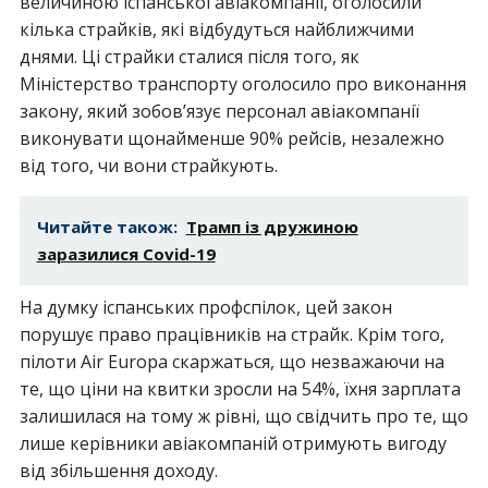
величиною іспанської авіакомпанії, оголосили
кілька страйків, які відбудуться найближчими
днями. Ці страйки сталися після того, як
Міністерство транспорту оголосило про виконання
закону, який зобов’язує персонал авіакомпанії
виконувати щонайменше 90% рейсів, незалежно
від того, чи вони страйкують.
Читайте також:
Трамп із дружиною
заразилися Covid-19
На думку іспанських профспілок, цей закон
порушує право працівників на страйк. Крім того,
пілоти Air Europa скаржаться, що незважаючи на
те, що ціни на квитки зросли на 54%, їхня зарплата
залишилася на тому ж рівні, що свідчить про те, що
лише керівники авіакомпаній отримують вигоду
від збільшення доходу.