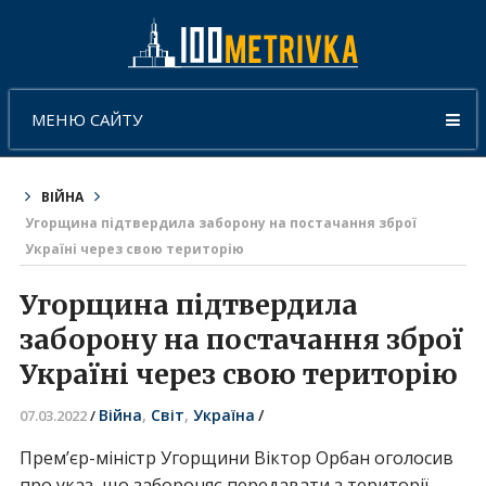
МЕНЮ САЙТУ
ВІЙНА
Угорщина підтвердила заборону на постачання зброї
Україні через свою територію
Угорщина підтвердила
заборону на постачання зброї
Україні через свою територію
Війна
,
Світ
,
Україна
/
07.03.2022
/
Прем’єр-міністр Угорщини Віктор Орбан оголосив
про указ, що забороняє передавати з території