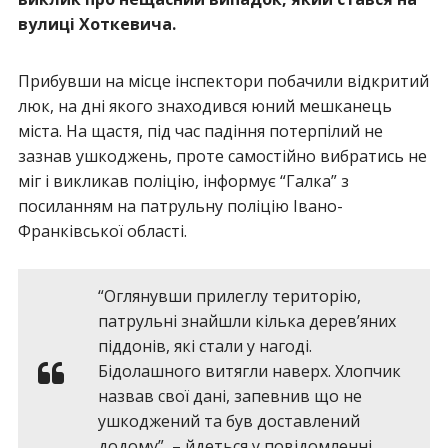
вулиці Хоткевича.
Прибувши на місце інспектори побачили відкритий
люк, на дні якого знаходився юний мешканець
міста. На щастя, під час падіння потерпілий не
зазнав ушкоджень, проте самостійно вибратись не
міг і викликав поліцію, інформує “Галка” з
посиланням на патрульну поліцію Івано-
Франківської області.
“Оглянувши прилеглу територію,
патрульні знайшли кілька дерев’яних
піддонів, які стали у нагоді.
Бідолашного витягли наверх. Хлопчик
назвав свої дані, запевнив що не
ушкоджений та був доставлений
додому”, – йдеться у повідомленні.