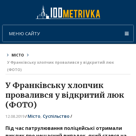
МЕНЮ САЙТУ
МІСТО
У Франківську хлопчик провалився у відкритий люк
(ФОТО)
У Франківську хлопчик
провалився у відкритий люк
(ФОТО)
Місто
,
Суспільство
/
12.08.2019
/
Під час патрулювання поліцейські отримали
виклик про нещасний випадок, який стався на