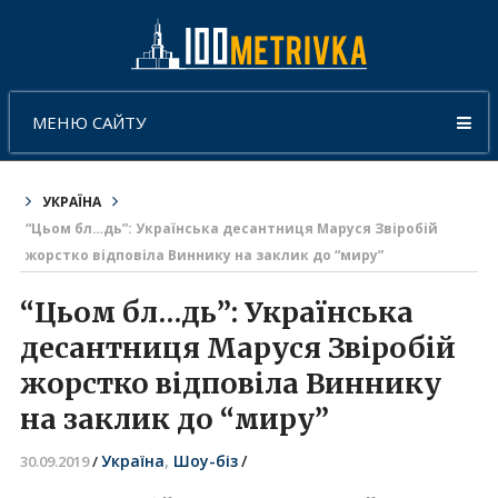
МЕНЮ САЙТУ
УКРАЇНА
“Цьом бл…дь”: Українська десантниця Маруся Звіробій
жорстко відповіла Виннику на заклик до “миру”
“Цьом бл…дь”: Українська
десантниця Маруся Звіробій
жорстко відповіла Виннику
на заклик до “миру”
Україна
,
Шоу-біз
/
30.09.2019
/