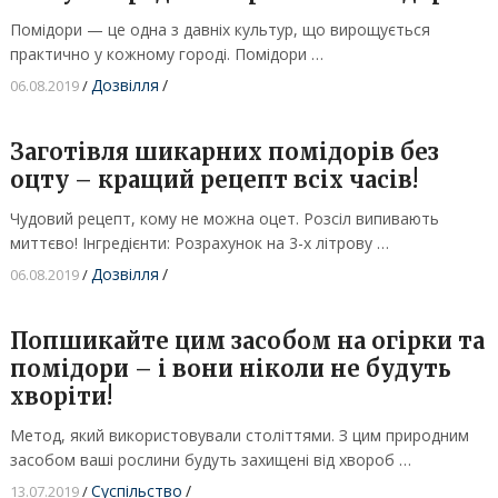
Помідори — це одна з давніх культур, що вирощується
практично у кожному городі. Помідори …
Дозвілля
/
06.08.2019
/
Заготівля шикарних помідорів без
оцту – кращий рецепт всіх часів!
Чудовий рецепт, кому не можна оцет. Розсіл випивають
миттєво! Інгредієнти: Розрахунок на 3-х літрову …
Дозвілля
/
06.08.2019
/
Попшикайте цим засобом на огірки та
помідори – і вони ніколи не будуть
хворіти!
Метод, який використовували століттями. З цим природним
засобом ваші рослини будуть захищені від хвороб …
Суспільство
/
13.07.2019
/