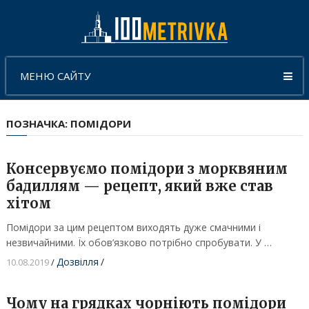
МЕНЮ САЙТУ
ПОЗНАЧКА:
ПОМІДОРИ
Консервуємо помідори з морквяним
бадиллям — рецепт, який вже став
хітом
Помідори за цим рецептом виходять дуже смачними і
незвичайними. Їх обов’язково потрібно спробувати. У …
Дозвілля
/
10.08.2019
/
Чому на грядках чорніють помідори