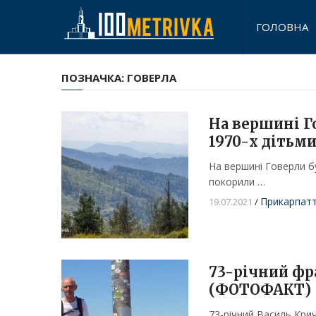
ГОЛОВНА
ПОЗНАЧКА:
ГОВЕРЛА
На вершині Г
1970-х дітьми
На вершині Говерли бу
покорили …
Прикарпат
19.07.2021
/
73-річний фр
(ФОТОФАКТ)
73-річний Василь Крич