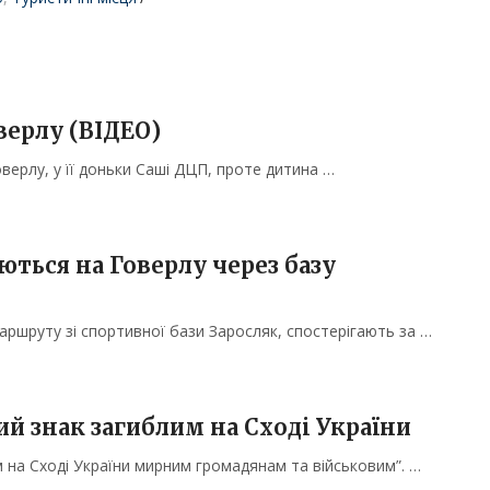
верлу (ВІДЕО)
ерлу, у її доньки Саші ДЦП, проте дитина …
ються на Говерлу через базу
аршруту зі спортивної бази Заросляк, спостерігають за …
ий знак загиблим на Сході України
м на Сході України мирним громадянам та військовим”. …