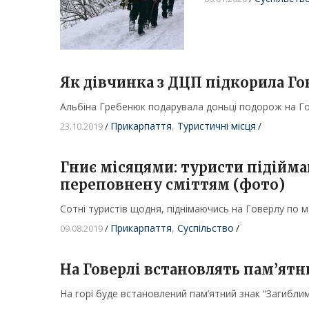
Як дівчинка з ДЦП підкорила Го
Альбіна Гребенюк подарувала доньці подорож на Гов
Прикарпаття
,
Туристичні місця
/
23.10.2019
/
Гниє місяцями: туристи підійма
переповнену сміттям (фото)
Сотні туристів щодня, піднімаючись на Говерлу по м
Прикарпаття
,
Суспільство
/
09.08.2019
/
На Говерлі встановлять пам’ятн
На горі буде встановлений пам’ятний знак “Загибли