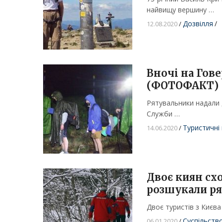
найвищу вершину …
Дозвілля
/
12.08.2020
/
Вночі на Гов
(ФОТОФАКТ)
Рятувальники надали д
Служби …
Туристичні 
14.06.2020
/
Двоє киян схо
розшукали р
Двоє туристів з Києва 
Суспільств
06.01.2020
/