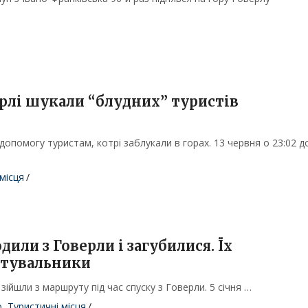
ерлі шукали “блудних” туристів
опомогу туристам, котрі заблукали в горах. 13 червня о 23:02 д
місця
/
дили з Говерли і загубилися. Їх
ятувальники
зійшли з маршруту під час спуску з Говерли. 5 січня …
о
,
Туристичні місця
/