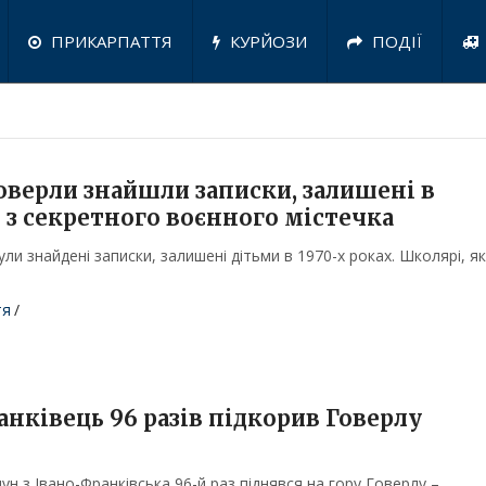
ПРИКАРПАТТЯ
КУРЙОЗИ
ПОДІЇ
оверли знайшли записки, залишені в
 з секретного воєнного містечка
ли знайдені записки, залишені дітьми в 1970-х роках. Школярі, як
тя
/
анківець 96 разів підкорив Говерлу
ун з Івано-Франківська 96-й раз піднявся на гору Говерлу –