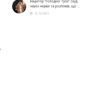
Ініціатор “голодної туси” схуд
через нерви та розповів, що …
12.12.2021
о