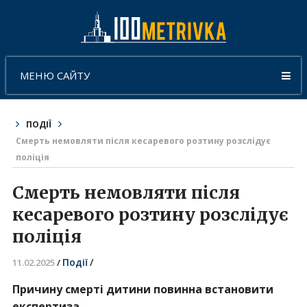
МЕНЮ САЙТУ
ПОДІЇ
Смерть немовляти після кесаревого розтину розслідує
поліція
Смерть немовляти після
кесаревого розтину розслідує
поліція
Події
/
11.02.2025
/
Причину смерті дитини повинна встановити
експертиза.