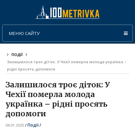
МЕНЮ САЙТУ
ПОДІЇ
Залишилося троє діток: У Чехії померла молода українка –
рідні просять допомоги
Залишилося троє діток: У
Чехії померла молода
українка – рідні просять
допомоги
Події
/
08.01.2025
/