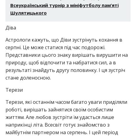
Всеукраїнський турнір з мініфутболу пам’яті
Шулятицького
Діва
Астрологи кажуть, що Діви зустрінуть кохання в
серпні. Це може статися під час подорожі.
Представники цього знаку вирішать вирушити на
природу, щоб відпочити та набратися сил, а в
результаті знайдуть другу половинку. І ця зустріч
стане доленосною.
Терези
Терези, які останнім часом багато уваги приділяли
роботі, вирішать зайнятися своїм особистим
життям. Але любов зустріти їм удасться лише
наприкінці літа. Всесвіт готує знайомство з
майбутнім партнером на серпень. І цей період