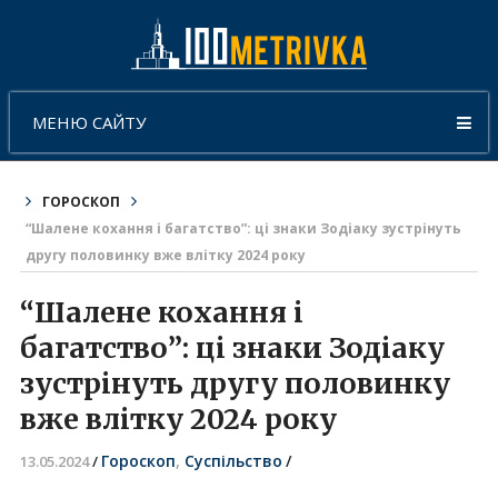
МЕНЮ САЙТУ
ГОРОСКОП
“Шалене кохання і багатство”: ці знаки Зодіаку зустрінуть
другу половинку вже влітку 2024 року
“Шалене кохання і
багатство”: ці знаки Зодіаку
зустрінуть другу половинку
вже влітку 2024 року
Гороскоп
,
Суспільство
/
13.05.2024
/