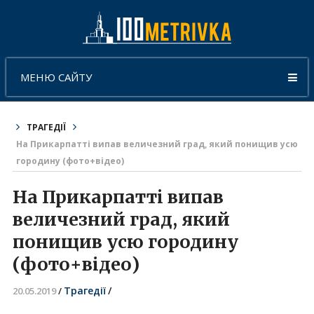
МЕНЮ САЙТУ
ТРАГЕДІЇ
На Прикарпатті випав величезний град, який понищив усю
городину (фото+відео)
На Прикарпатті випав
величезний град, який
понищив усю городину
(фото+відео)
Трагедії
/
20.05.2019
/