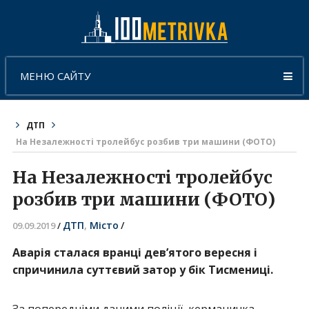
МЕНЮ САЙТУ
ДТП
На Незалежності тролейбус розбив три машини (ФОТО)
На Незалежності тролейбус
розбив три машини (ФОТО)
ДТП
,
Місто
/
09.09.2019
/
Аварія сталася вранці дев’ятого вересня і
спричинила суттєвий затор у бік Тисмениці.