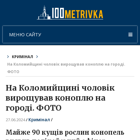
МЕНЮ САЙТУ
КРИМІНАЛ
На Коломийщині чоловік вирощував коноплю на городі.
ФОТО
На Коломийщині чоловік
вирощував коноплю на
городі. ФОТО
Кримінал
/
27.06.2024
/
Майже 90 кущів рослин конопель