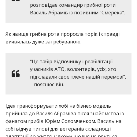
розповідає командир грибної роти
Василь Абрамів із позивним “Смерека”.
Як явище грибна рота проросла торік і справді
виявилась дуже затребуваною.
“Це табір відпочинку і реабілітації
учасників АТО, волонтерів, усіх, хто
підкладали своє плече нашій перемозі”,
– пояснює він.
Ідея трансформувати хобі на бізнес-модель
прийшла до Василя Абраміва після знайомства із
фанатом грибів Юрієм Соломченком. Василь на
собі відчув типові для ветеранів складнощі
адаптації до життя, у якому щодня не рвуться