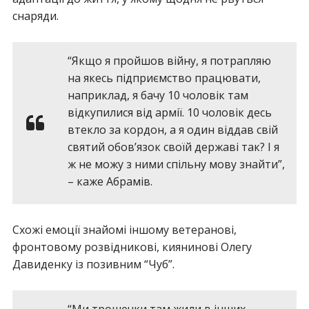
снаряди.
“Якщо я пройшов війну, я потрапляю
на якесь підприємство працювати,
наприклад, я бачу 10 чоловік там
відкупилися від армії. 10 чоловік десь
втекло за кордон, а я один віддав свій
святий обов’язок своїй державі так? І я
ж не можу з ними спільну мову знайти”,
– каже Абрамів.
Схожі емоції знайомі іншому ветеранові,
фронтовому розвідникові, киянинові Олегу
Давиденку із позивним “Чуб”.