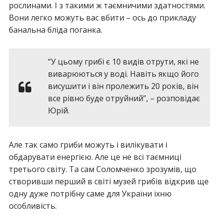
рослинами. І з такими ж таємничими здатностями.
Вони легко можуть вас вбити – ось до прикладу
банальна бліда поганка.
“У цьому грибі є 10 видів отрути, які не
виварюються у воді. Навіть якщо його
висушити і він пролежить 20 років, він
все рівно буде отруйний”, – розповідає
Юрій.
Але так само гриби можуть і вилікувати і
обдарувати енергією. Але це не всі таємниці
третього світу. Та сам Соломченко зрозумів, що
створивши перший в світі музей грибів відкрив ще
одну дуже потрібну саме для України їхню
особливість.