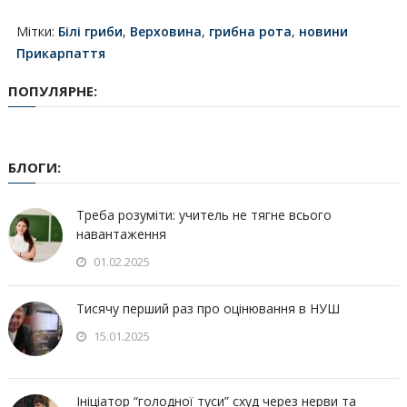
Мітки:
Білі гриби
,
Верховина
,
грибна рота
,
новини
Прикарпаття
ПОПУЛЯРНЕ:
БЛОГИ:
Треба розуміти: учитель не тягне всього
навантаження
01.02.2025
Тисячу перший раз про оцінювання в НУШ
15.01.2025
Ініціатор “голодної туси” схуд через нерви та