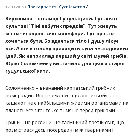
Прикарпаття
,
Суспільство
/
17.09.2019
/
Верховина – столиця Гуцульщини. Тут зняті
культові “Тіні забутих предків”. Тут живуть
містичні карпатські мольфари. Тут просто
хочеться бути. Бо здається тіло і душу лікує
все. А ще в голову приходить купа несподіваних
ідей. Як наприклад перший у світі музей грибів.
Юрію Соломченку вистачило для цього старої
гуцульської хати.
Соломченко – визнаний карпатський грибник
номер один. Він переконує, що ані секвойя, ані
кашалот не є найбільшими живими організмами на
планеті. Усе гігантське тьмяніє перед грибами.
Гриби – не рослини. Це таємничий третій світ, що
розмістився десь посередині між тваринами і