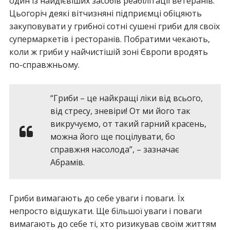
один із найдієвіших засобів реабілітації ветеранів.
Цьогоріч деякі вітчизняні підприємці обіцяють
закуповувати у грибної сотні сушені гриби для своїх
супермаркетів і ресторанів. Побратими чекають,
коли ж гриби у найчистішій зоні Європи вродять
по-справжньому.
“Гриби – це найкращі ліки від всього,
від стресу, зневіри! От ми його так
викручуємо, от такий гарний красень,
можна його ще поцілувати, бо
справжня насолода”, – зазначає
Абрамів.
Гриби вимагають до себе уваги і поваги. Їх
непросто відшукати. Ще більшої уваги і поваги
вимагають до себе ті, хто ризикував своїм життям