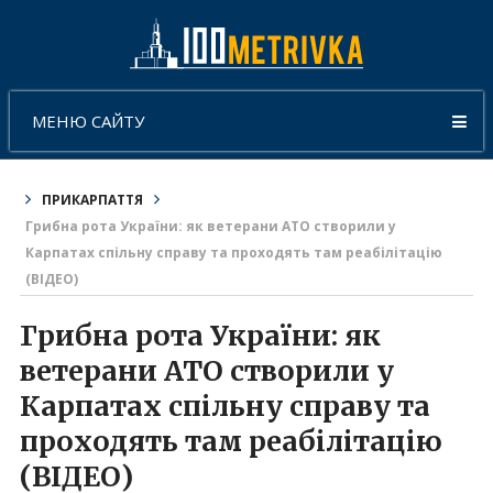
МЕНЮ САЙТУ
ПРИКАРПАТТЯ
Грибна рота України: як ветерани АТО створили у
Карпатах спільну справу та проходять там реабілітацію
(ВІДЕО)
Грибна рота України: як
ветерани АТО створили у
Карпатах спільну справу та
проходять там реабілітацію
(ВІДЕО)