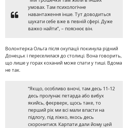
“Ми трошечки там жили в інших
умовах. Там психологічне
навантаження інше. Тут доводиться
шукати себе вже в певній сфері. Дуже
важко найти”, – пояснює він.
Волонтерка Ольга після окупації покинула рідний
Донецьк і переселилася до столиці. Вона говорить,
що лише у горах коханий може спати у тиші. Вдома
не так.
“Якщо, особливо вночі, там десь 11-12
десь пролунає петарда або вибух
якийсь, феєрверк, щось таке, то
перший рік ми всі мали впасти на
підлогу, під ліжко, якось десь
схоронитися. Карпати дали йому цей