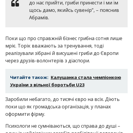
до нас прийти, гриби принести і ми їм
щось дамо, якийсь сувенір”, – пояснив
Абрамів.
Поки що про справжній бізнес грибна сотня лише
мріє. Торік вважають за тренування, тоді
реалізували зібрані й висушені гриби до Європи
через друзів-волонтерів з діаспори.
Читайте також:
Калушанка стала чемпіонкою
України з вільної боротьби U23
Заробили небагато, до тисячі євро на всіх. Діють
поки що як громадська організація, у планах
оформити фірму.
Психологи не сумніваються, що справа до душі –