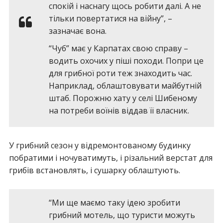
спокій і наснагу щось робити далі. А не
тільки повертатися на війну”, –
зазначає вона.
“Чуб” має у Карпатах свою справу –
водить охочих у піші походи. Попри це
для грибної роти теж знаходить час.
Наприклад, облаштовувати майбутній
штаб. Порожню хату у селі Шибеному
на потреби воїнів віддав її власник.
У грибний сезон у відремонтованому будинку
побратими і ночуватимуть, і різальний верстат для
грибів встановлять, і сушарку облаштують.
“Ми ще маємо таку ідею зробити
грибний мотель, що туристи можуть