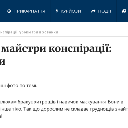
ПРИКАРПАТТЯ
КУРЙОЗИ
ПОДІЇ
спірації: уроки гри в хованки
майстри конспірації:
и
ші фото по темі.
алюкам бракує хитрощів і навичок маскування. Вони в
інше тіло. Так що дорослим не складає труднощів знай
!