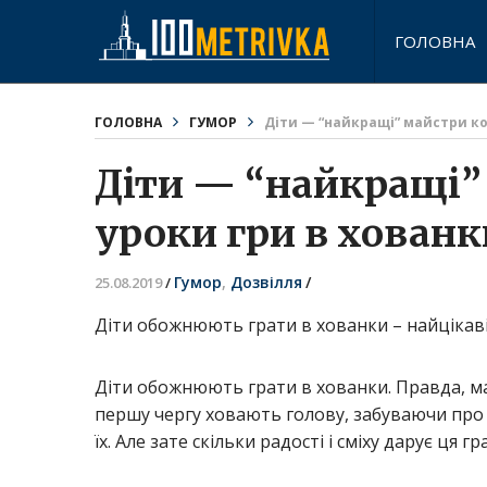
ГОЛОВНА
ГОЛОВНА
ГУМОР
Діти — “найкращі” майстри кон
Діти — “найкращі” 
уроки гри в хованк
Гумор
,
Дозвілля
/
25.08.2019
/
Діти обожнюють грати в хованки – найцікаві
Діти обожнюють грати в хованки. Правда, м
першу чергу ховають голову, забуваючи про 
їх. Але зате скільки радості і сміху дарує ця гра