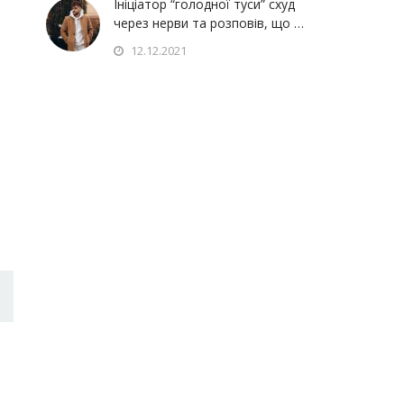
Ініціатор “голодної туси” схуд
через нерви та розповів, що …
12.12.2021