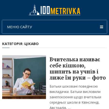
МЕНЮ САЙТУ
КАТЕГОРІЯ:
ЦІКАВО
Вчителька називає
себе кішкою,
шипить на учнів і
лиже їм руки – фото
Батьки шоковані поведінкою
викладачки. Батьки висловили
занепокоєння щодо вчительки
середньої школи в Квінсленді,
Австралія, …