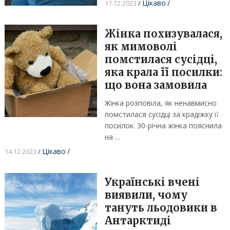
Цікаво
/
17.12.2023
/
Жінка похизувалася,
як мимоволі
помстилася сусідці,
яка крала її посилки:
що вона замовила
Жінка розповіла, як ненавмисно
помстилася сусідці за крадіжку її
посилок. 30-річна жінка пояснила
на …
Цікаво
/
14.12.2023
/
Українські вчені
виявили, чому
тануть льодовики в
Антарктиді