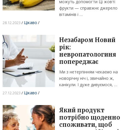
можуть допомогти Ці жовті
фрукти — справжнє джерело
вітамінів і …
Цікаво
/
28.12.2023
/
Незабаром Новий
рік:
невропатологиня
попереджає
Ми з нетерпінням чекаємо на
новорічну ніч і, звичайно ж,
канікули. І дуже дивуємося, …
Цікаво
/
27.12.2023
/
Який продукт
потрібно щоденно
споживати, щоб