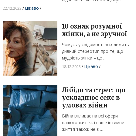
Цікаво
/
22.12.2023
/
10 ознак розумної
жінки, а не зручної
Чомусь у свідомості всіх лежить
дивний стереотип про те, що
мудрість жінки – це …
Цікаво
/
18.12.2023
/
Лібідо та стрес: що
ускладнює секс в
умовах війни
Війна впливає на всі сфери
нашого життя, і наше інтимне
життя також не є …