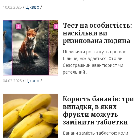
Цікаво
/
10.02.2025
/
Тест на особистість:
наскільки ви
ризикована людина
Ці лисички розкажуть про вас
більше, ніж здається. Хто ви:
безстрашний авантюрист чи
ретельний …
Цікаво
/
04.02.2025
/
Користь бананів: три
випадки, в яких
фрукти можуть
замінити таблетки
Банани замість таблеток: коли