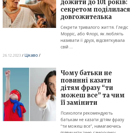
дожити до 101 років:
секретом поділилася
довгожителька
Секрети тривалого життя. Гледіс
Морріс, або Флорі, як люблять
називати її друзі, відсвяткувала
свій …
Цікаво
/
26.12.2023
/
Чому батьки не
повинні казати
дітям фразу “ти
можеш все” та чим
її замінити
Психологи рекомендують
батькам не казати дітям фразу
“ти можеш все”, намагаючись
підвищити їхню самооцінку. …