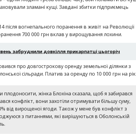
раховували зламані кущі. Завдані збитки підприємець
4 після вогнепального поранення в живіт на Революції
оранення 700 000 грн вклав у вирощування лохини.
ивень забруднили довкілля прикарпатці цьогоріч
омовився про довгострокову оренду земельної ділянки з
ської сільради. Платив за оренду по 10 000 грн на рік
и плодоносити, жінка Блохіна сказала, щоб я забирався
Стався конфлікт, вони захотіли отримувати більшу суму,
% від вирощеної ягоди. Також у мене був конфлікт з
годжуюся з питаннями, які вирішуються в Оболонській
ль.