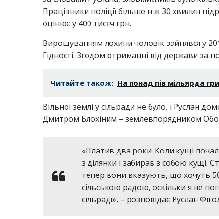
Працівники поліції більше ніж 30 хвилин під
оцінює у 400 тисяч грн.
Вирощуванням лохини чоловік зайнявся у 201
Гідності. Згодом отриманні від держави за п
Читайте також:
На понад пів мільярда гр
Вільної землі у сільради не було, і Руслан д
Дмитром Блохіним – землевпорядником Оболон
«Платив два роки. Коли кущі почал
з ділянки і забирав з собою кущі. 
тепер вони вказують, що хочуть 50
сільською радою, оскільки я не по
сільраді», – розповідає Руслан Фіго