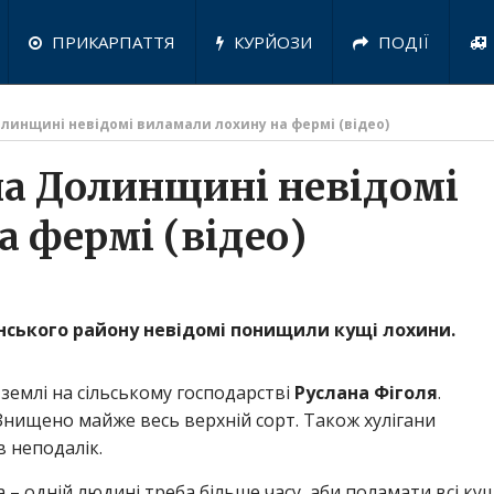
ПРИКАРПАТТЯ
КУРЙОЗИ
ПОДІЇ
олинщині невідомі виламали лохину на фермі (відео)
на Долинщині невідомі
 фермі (відео)
инського району невідомі понищили кущі лохини.
 землі на сільському господарстві
Руслана Фіголя
.
 Знищено майже весь верхній сорт. Також хулігани
в неподалік.
 – одній людині треба більше часу, аби поламати всі кущ