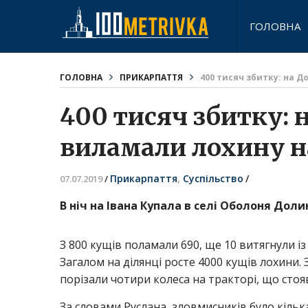
ГОЛОВНА
ГОЛОВНА
ПРИКАРПАТТЯ
400 тисяч збитку: на Д
400 тисяч збитку: 
виламали лохину на
Прикарпаття
,
Суспільство
/
07.07.2019
/
В ніч на Івана Купала в селі Оболоня Дол
З 800 кущів поламали 690, ще 10 витягнули із
Загалом на ділянці росте 4000 кущів лохини.
порізали чотири колеса на тракторі, що стоя
За словами Руслана, зловмисників було кілька