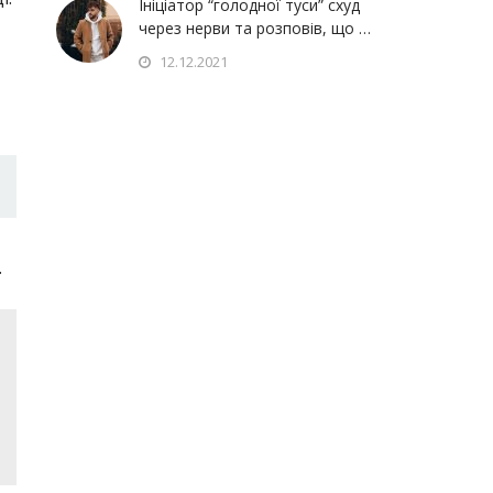
Ініціатор “голодної туси” схуд
через нерви та розповів, що …
12.12.2021
.