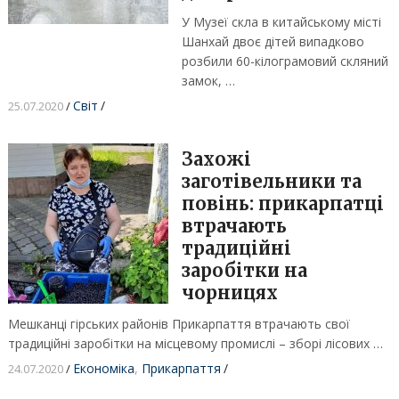
У Музеї скла в китайському місті
Шанхай двоє дітей випадково
розбили 60-кілограмовий скляний
замок, …
Світ
/
25.07.2020
/
Захожі
заготівельники та
повінь: прикарпатці
втрачають
традиційні
заробітки на
чорницях
Мешканці гірських районів Прикарпаття втрачають свої
традиційні заробітки на місцевому промислі – зборі лісових …
Економіка
,
Прикарпаття
/
24.07.2020
/