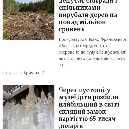
депутат сільради з
спільниками
вирубали дерев на
понад мільйон
гривень
Прокуратурою Івано-Франківської
області затверджено та
скеровано до суду обвинувальний
акт стосовно посадовців лісгоспу
за …
Кримінал
/
29.07.2020
/
Через пустощі у
музеї діти розбили
найбільший в світі
скляний замок
вартістю 65 тисяч
доларів