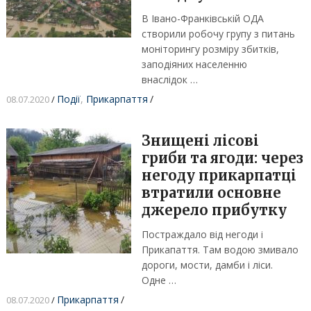
В Івано-Франківській ОДА
створили робочу групу з питань
моніторингу розміру збитків,
заподіяних населенню
внаслідок …
Події
,
Прикарпаття
/
08.07.2020
/
Знищені лісові
гриби та ягоди: через
негоду прикарпатці
втратили основне
джерело прибутку
Постраждало від негоди і
Прикапаття. Там водою змивало
дороги, мости, дамби і ліси.
Одне …
Прикарпаття
/
08.07.2020
/