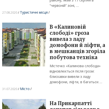
району, який з 17 серпня в
“червоній” зоні, …
Туристичні місця
/
27.08.2020
/
В «Калиновій
слободі» гроза
вивела з ладу
домофони й ліфти, а
в мешканців згоріла
побутова техніка
Містечко «Калинова слобода»
відновлюється після грози:
блискавки вивели з ладу
домофони, ліфти, в багатьох …
Місто
/
31.07.2020
/
На Прикарпатті