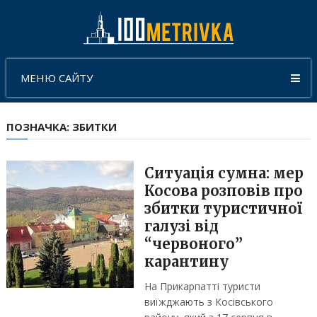
МЕНЮ САЙТУ
ПОЗНАЧКА:
ЗБИТКИ
Ситуація сумна: мер
Косова розповів про
збитки туристичної
галузі від
“червоного”
карантину
На Прикарпатті туристи
виїжджають з Косівського