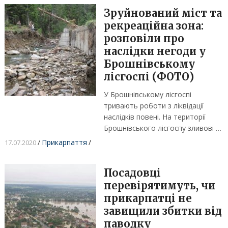
Зруйнований міст та
рекреаційна зона:
розповіли про
наслідки негоди у
Брошнівському
лісгоспі (ФОТО)
У Брошнівському лісгоспі
тривають роботи з ліквідації
наслідків повені. На території
Брошнівського лісгоспу зливові …
Прикарпаття
/
17.07.2020
/
Посадовці
перевірятимуть, чи
прикарпатці не
завищили збитки від
паводку