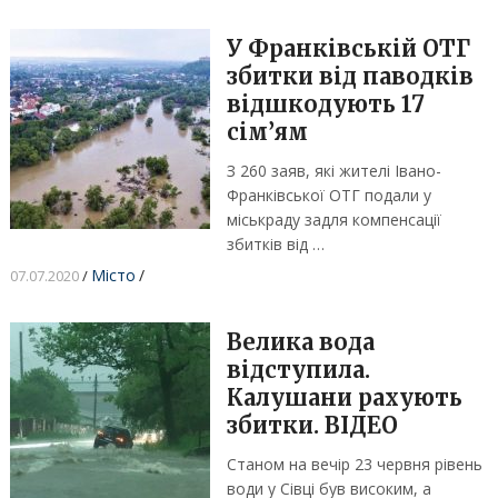
У Франківській ОТГ
збитки від паводків
відшкодують 17
сім’ям
З 260 заяв, які жителі Івано-
Франківської ОТГ подали у
міськраду задля компенсації
збитків від …
Місто
/
07.07.2020
/
Велика вода
відступила.
Калушани рахують
збитки. ВІДЕО
Станом на вечір 23 червня рівень
води у Сівці був високим, а