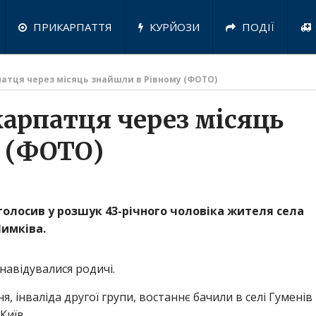
ПРИКАРПАТТЯ
КУРЙОЗИ
ПОДІЇ
патця через місяць знайшли в Рівному (ФОТО)
карпатця через місяць
 (ФОТО)
голосив у розшук 43-річного чоловіка жителя села
имківа.
навідувалися родичі.
я, інваліда другої групи, востаннє бачили в селі Гуменів
Київ.