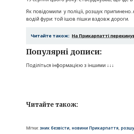
Як повідомили у поліції, розшук припинено. 
водій фури: той ішов пішки вздовж дороги.
Читайте також:
На Прикарпатті перекинув
Популярні дописи:
Поділіться інформацією з іншими ↓↓↓
Читайте також:
Мітки:
зник безвісти
,
новини Прикарпаття
,
розш