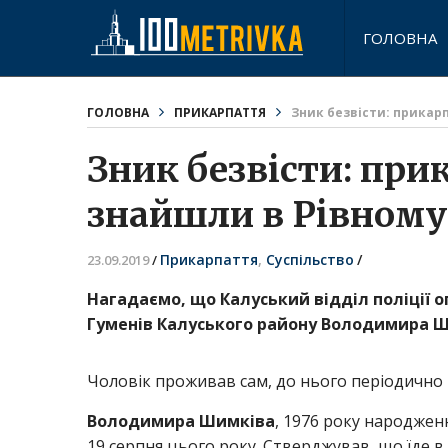
ГОЛОВНА
ГОЛОВНА
ПРИКАРПАТТЯ
Зник безвісти: прикар
Зник безвісти: при
знайшли в Рівному
Прикарпаття
,
Суспільство
/
23.09.2019
/
Нагадаємо, що Калуський відділ поліції о
Гуменів Калуського району Володимира Ш
Чоловік проживав сам, до нього періодично 
Володимира Шимківа
, 1976 року народженн
19 серпня цього року. Стверджував, що їде в 