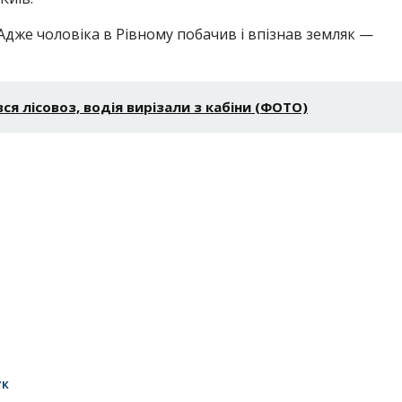
Адже чоловіка в Рівному побачив і впізнав земляк —
ся лісовоз, водія вирізали з кабіни (ФОТО)
ук