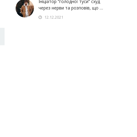
Ініціатор “голодної туси” схуд
через нерви та розповів, що …
12.12.2021