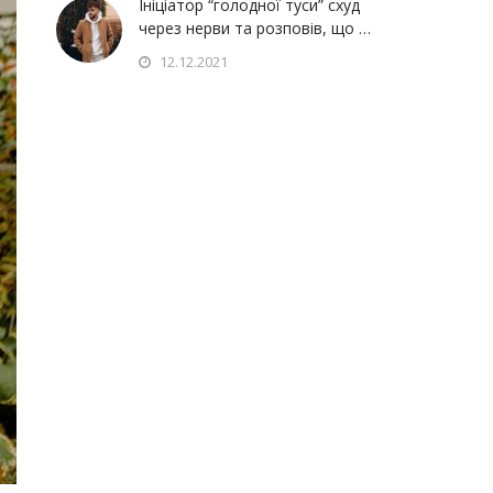
Ініціатор “голодної туси” схуд
через нерви та розповів, що …
12.12.2021