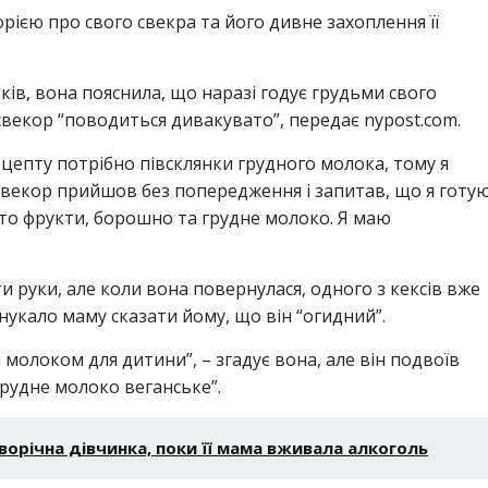
рією про свого свекра та його дивне захоплення її
ів, вона пояснила, що наразі годує грудьми свого
 свекор “поводиться дивакувато”, передає nypost.com.
рецепту потрібно півсклянки грудного молока, тому я
“Свекор прийшов без попередження і запитав, що я готую
осто фрукти, борошно та грудне молоко. Я маю
 руки, але коли вона повернулася, одного з кексів вже
понукало маму сказати йому, що він “огидний”.
 молоком для дитини”, – згадує вона, але він подвоїв
грудне молоко веганське”.
орічна дівчинка, поки її мама вживала алкоголь