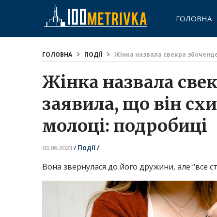
ГОЛОВНА
ГОЛОВНА
ПОДІЇ
Жінка назвала свекра збоченце
Жінка назвала све
заявила, що він сх
молоці: подробиці
Події
/
03.06.2023
/
Вона звернулася до його дружини, але “все с