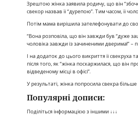
Зрештою жінка заявила родичу, що він “збочен
свекор назвав її “дурепою”. Тим часом, її чо
Потім мама вирішила зателефонувати до своєї
“Вона розповіла, що він завжди був “дуже зац
чоловіка завжди із зачиненими дверима!” – п
І на додаток до цього викриття її свекруха т
після того, як “жінка поскаржилася, що він 
відведеному місці в офісі”.
У результаті, жінка попросила свекра більше
Популярні дописи:
Поділіться інформацією з іншими ↓↓↓