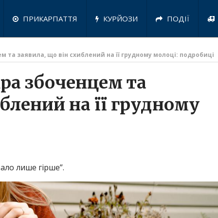
ПРИКАРПАТТЯ
КУРЙОЗИ
ПОДІЇ
м та заявила, що він схиблений на її грудному молоці: подробиці
кра збоченцем та
иблений на її грудному
тало лише гірше”.