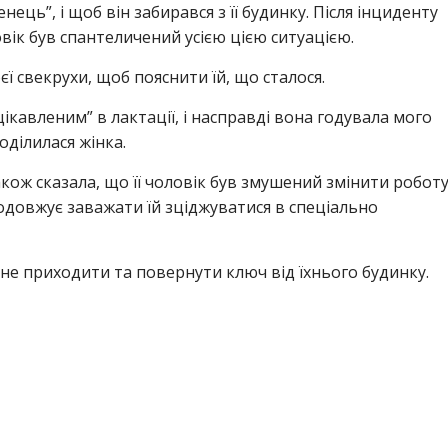
ець”, і щоб він забирався з її будинку. Після інциденту
ловік був спантеличений усією цією ситуацією.
 свекрухи, щоб пояснити їй, що сталося.
ікавленим” в лактації, і насправді вона годувала мого
оділилася жінка.
акож сказала, що її чоловік був змушений змінити робот
продовжує заважати їй зціджуватися в спеціально
 не приходити та повернути ключ від їхнього будинку.