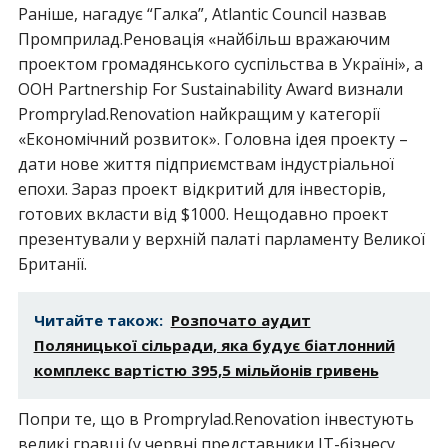
Раніше, нагадує “Галка”, Atlantic Council назвав
Промприлад.Реновація «найбільш вражаючим
проектом громадянського суспільства в Україні», а
ООН Partnership For Sustainability Award визнали
Promprylad.Renovation найкращим у категорії
«Економічний розвиток». Головна ідея проекту –
дати нове життя підприємствам індустріальної
епохи. Зараз проект відкритий для інвесторів,
готових вкласти від $1000. Нещодавно проект
презентували у верхній палаті парламенту Великої
Британії.
Читайте також:
Розпочато аудит
Поляницької сільради, яка будує біатлонний
комплекс вартістю 395,5 мільйонів гривень
Попри те, що в Promprylad.Renovation інвестують
великі гравці (у червні представники ІТ-бізнесу