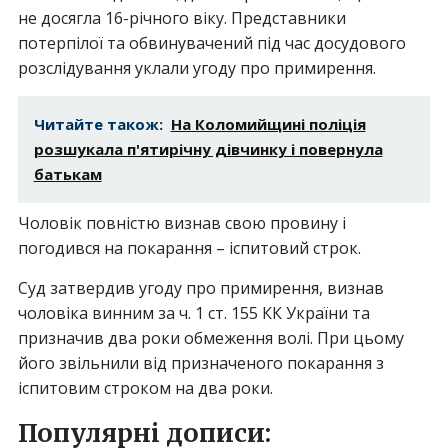
не досягла 16-річного віку. Представники
потерпілої та обвинувачений під час досудового
розслідування уклали угоду про примирення.
Читайте також:
На Коломийщині поліція
розшукала п'ятирічну дівчинку і повернула
батькам
Чоловік повністю визнав свою провину і
погодився на покарання – іспитовий строк.
Суд затвердив угоду про примирення, визнав
чоловіка винним за ч. 1 ст. 155 КК України та
призначив два роки обмеження волі. При цьому
його звільнили від призначеного покарання з
іспитовим строком на два роки.
Популярні дописи: