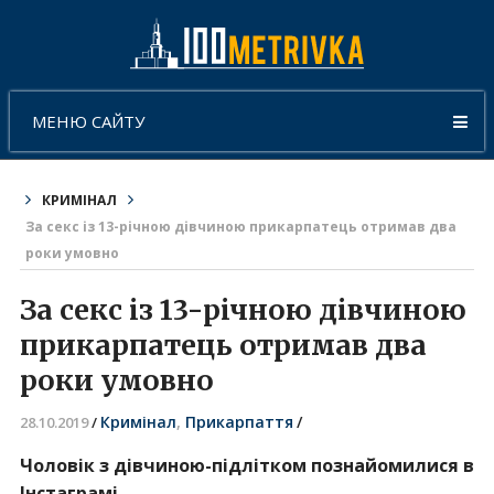
МЕНЮ САЙТУ
КРИМІНАЛ
За секс із 13-річною дівчиною прикарпатець отримав два
роки умовно
За секс із 13-річною дівчиною
прикарпатець отримав два
роки умовно
Кримінал
,
Прикарпаття
/
28.10.2019
/
Чоловік з дівчиною-підлітком познайомилися в
Інстаграмі.