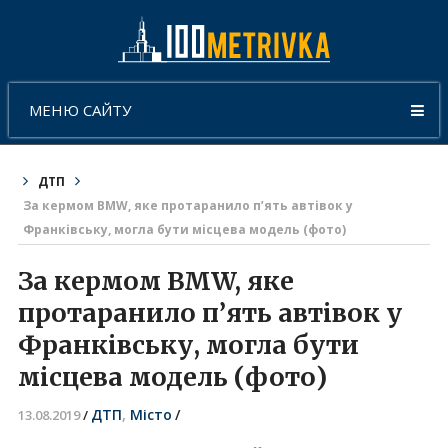
МЕНЮ САЙТУ
ДТП
За кермом BMW, яке протаранило п’ять автівок у
Франківську, могла бути місцева модель (фото)
За кермом BMW, яке
протаранило п’ять автівок у
Франківську, могла бути
місцева модель (фото)
ДТП
,
Місто
/
13.08.2019
/