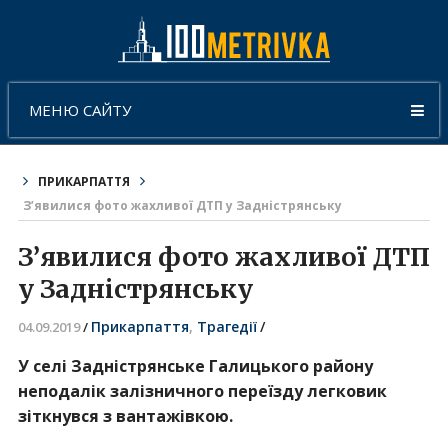
МЕНЮ САЙТУ
ПРИКАРПАТТЯ
З’явилися фото жахливої ДТП у Задністрянську
З’явилися фото жахливої ДТП
у Задністрянську
Прикарпаття
,
Трагедії
/
04.09.2019
/
У селі Задністрянське Галицького району
неподалік залізничного переїзду легковик
зіткнувся з вантажівкою.