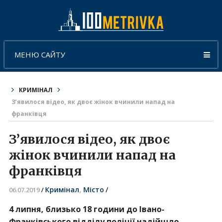
МЕНЮ САЙТУ
КРИМІНАЛ
З’явилося відео, як двоє жінок вчинили напад на
франківця
З’явилося відео, як двоє
жінок вчинили напад на
франківця
Кримінал
,
Місто
/
06.07.2019
/
4 липня, близько 18 години до Івано-
Франківського відділу поліції надійшло