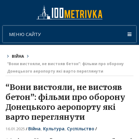
МЕНЮ САЙТУ
ВІЙНА
“Вони вистояли, не вистояв бетон”: фільми про оборону
Донецького аеропорту які варто переглянути
“Вони вистояли, не вистояв
бетон”: фільми про оборону
Донецького аеропорту які
варто переглянути
Війна
,
Культура
,
Суспільство
/
16.01.2025
/