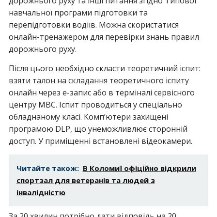
дорожнього руху та інші питання згідно Типової
навчальної програми підготовки та
перепідготовки водіїв. Можна скористатися
онлайн-тренажером для перевірки знань правил
дорожнього руху.
Після цього необхідно скласти теоретичний іспит:
взяти талон на складання теоретичного іспиту
онлайн через е-запис або в терміналі сервісного
центру МВС. Іспит проводиться у спеціально
обладнаному класі. Комп’ютери захищені
програмою DLP, що унеможливлює сторонній
доступ. У приміщенні встановлені відеокамери.
Читайте також:
В Коломиї офіційно відкрили
спортзал для ветеранів та людей з
інвалідністю
За 20 хвилин потрібно дати відповідь на 20