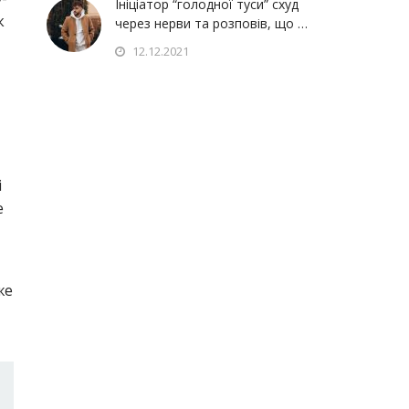
Ініціатор “голодної туси” схуд
к
через нерви та розповів, що …
12.12.2021
і
е
же