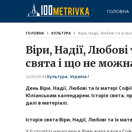
ГОЛОВНА
ГОЛОВНА
КУЛЬТУРА
Віри, Надії, Любові та їх м
Віри, Надії, Любові 
свята і що не можн
Культура
,
Україна
/
30.09.2019
/
День Віри, Надії, Любові та їх матері Соф
Юліанським календарем. Історія свята, п
далі в матеріалі.
Історія свята Віри, Надії, Любові та їх мате
У II столітті нашої ери в Римі жила вдова Софія