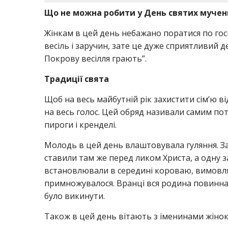
Що не можна робити у День святих мучениц
Жінкам в цей день небажано поратися по го
весіль і заручин, зате це дуже сприятливий д
Покрову весілля грають”.
Традиції свята
Щоб на весь майбутній рік захистити сім’ю ві
на весь голос. Цей обряд називали самим по
пироги і кренделі.
Молодь в цей день влаштовувала гуляння. Зам
ставили там же перед ликом Христа, а одну з
встановлювали в середині короваю, вимовлял
примножувалося. Вранці вся родина повинна 
було викинути.
Також в цей день вітають з іменинами жінок, 