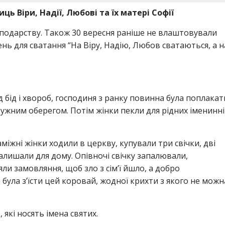
ь Віри, Надії, Любові та їх матері Софії
сподарству. Також 30 вересня раніше не влаштовували
ень для сватання “На Віру, Надію, Любов сватаються, а н
д бід і хвороб, господиня з ранку повинна була поплакат
тужним оберегом. Потім жінки пекли для рідних іменинні
іжні жінки ходили в церкву, купували три свічки, дві
алишали для дому. Опівночі свічку запалювали,
и замовляння, щоб зло з сім’ї йшло, а добро
була з’їсти цей коровай, жодної крихти з якого не можн
які носять імена святих.