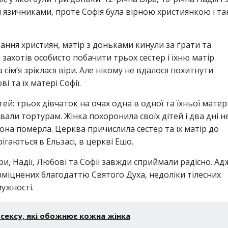
и язичниками, проте Софія була вірною християнкою і та
вання християн, матір з доньками кинули за ґрати та
 захотів особисто побачити трьох сестер і їхню матір.
сім’я зріклася віри. Але нікому не вдалося похитнути
 та їх матері Софії.
й: трьох дівчаток на очах одна в одної та їхньої матер
вали тортурам. Жінка похоронила своїх дітей і два дні н
вона померла. Церква причислила сестер та їх матір до
ігаються в Ельзасі, в церкві Ешо.
и, Надії, Любові та Софії завжди сприймали радісно. Ад
 зміцнених благодаттю Святого Духа, недоліки тілесних
ужності.
в сексу, які обожнює кожна жінка