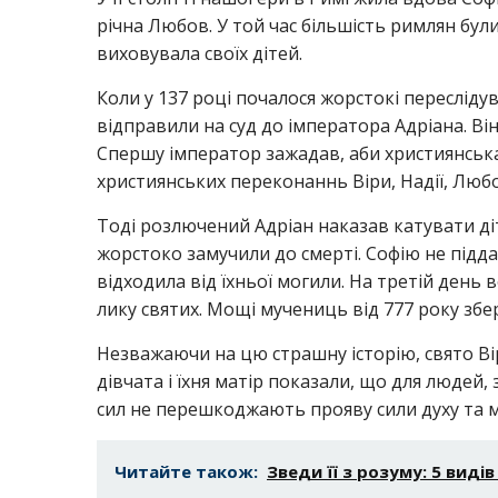
річна Любов. У той час більшість римлян бул
виховувала своїх дітей.
Коли у 137 році почалося жорстокі пересліду
відправили на суд до імператора Адріана. Він
Спершу імператор зажадав, аби християнська 
християнських переконаннь Віри, Надії, Любові
Тоді розлючений Адріан наказав катувати діте
жорстоко замучили до смерті. Софію не підда
відходила від їхньої могили. На третій день 
лику святих. Мощі мучениць від 777 року збер
Незважаючи на цю страшну історію, свято Вір
дівчата і їхня матір показали, що для людей,
сил не перешкоджають прояву сили духу та м
Читайте також:
Зведи її з розуму: 5 виді