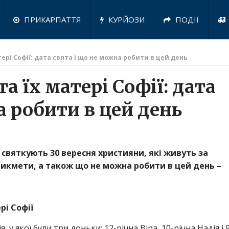
ПРИКАРПАТТЯ
КУРЙОЗИ
ПОДІЇ
атері Софії: дата свята і що не можна робити в цей день
та їх матері Софії: дата
а робити в цей день
ії святкують 30 вересня християни, які живуть за
рикмети, а також що не можна робити в цей день –
рі Софії
, у якої були три доньки: 12-річна Віра, 10-річна Надія і 