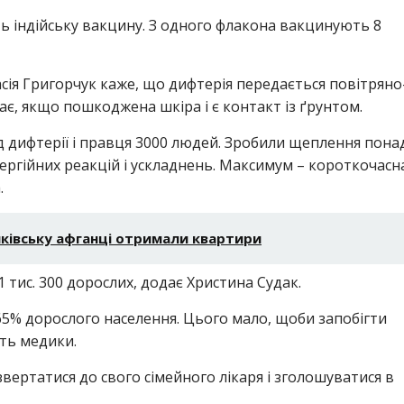
ть індійську вакцину. З одного флакона вакцинують 8
асія Григорчук каже, що дифтерія передається повітряно
є, якщо пошкоджена шкіра і є контакт із ґрунтом.
д дифтерії і правця 3000 людей. Зробили щеплення пона
ергійних реакцій і ускладнень. Максимум – короткочасн
.
нківську афганці отримали квартири
 тис. 300 дорослих, додає Христина Судак.
 65% дорослого населення. Цього мало, щоби запобігти
ть медики.
ертатися до свого сімейного лікаря і зголошуватися в