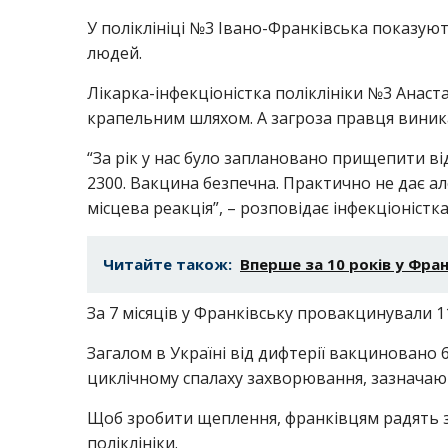
У поліклініці №3 Івано-Франківська показую
людей.
Лікарка-інфекціоністка поліклініки №3 Анаст
крапельним шляхом. А загроза правця виника
“За рік у нас було заплановано прищепити ві
2300. Вакцина безпечна. Практично не дає ал
місцева реакція”, – розповідає інфекціоністка
Читайте також:
Вперше за 10 років у Фра
За 7 місяців у Франківську провакцинували 11
Загалом в Україні від дифтерії вакциновано
циклічному спалаху захворювання, зазначаю
Щоб зробити щеплення, франківцям радять зв
поліклініки.