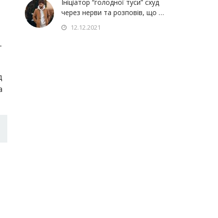
Ініціатор “голодної туси” схуд
через нерви та розповів, що …
12.12.2021
-
д
а