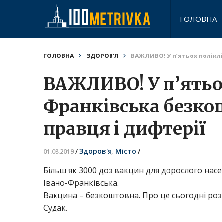
ГОЛОВНА
ГОЛОВНА
ЗДОРОВ'Я
ВАЖЛИВО! У п’ятьох полікл
ВАЖЛИВО! У п’ятьо
Франківська безко
правця і дифтерії
Здоров'я
,
Місто
/
01.08.2019
/
Більш як 3000 доз вакцин для дорослого насел
Івано-Франківська.
Вакцина – безкоштовна. Про це сьогодні роз
Судак.