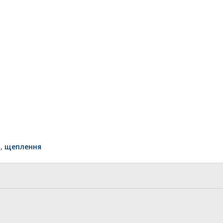
а
,
щеплення