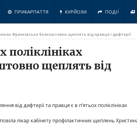
ПРИКАРПАТТЯ
КУРЙОЗИ
ПОДІЇ
ініках Франківська безкоштовно щеплять від правця і дифтерії
х поліклініках
штовно щеплять від
ення від дифтерії та правця є в п’ятьох поліклініках
повіла лікар кабінету профілактичних щеплень Христин