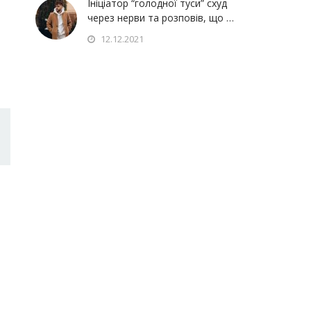
Ініціатор “голодної туси” схуд
через нерви та розповів, що …
12.12.2021