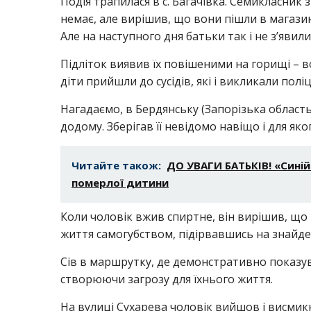
Подія трапилася в с. Багачівка. Семикласник
немає, але вирішив, що вони пішли в магазин
Але на наступного дня батьки так і не з’явили
Підліток виявив їх повішеними на горищі – в
діти прийшли до сусідів, які і викликали пол
Нагадаємо, в Бердянську (Запорізька область
додому. Зберігав її невідомо навіщо і для яко
Читайте також:
ДО УВАГИ БАТЬКІВ! «Синій
померлої дитини
Коли чоловік вжив спиртне, він вирішив, що
життя самогубством, підірвавшись на знайден
Сів в маршрутку, де демонстративно показу
створюючи загрозу для їхнього життя.
На вулиці Сухарева чоловік вийшов і висмикну