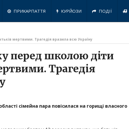
ПРИКАРПАТТЯ
КУРЙОЗИ
ПОДІЇ
атьків мертвими. Трагедія вразила всю Україну
нку перед школою діти
ертвими. Трагедія
у
бласті сімейна пара повісилася на горищі власного