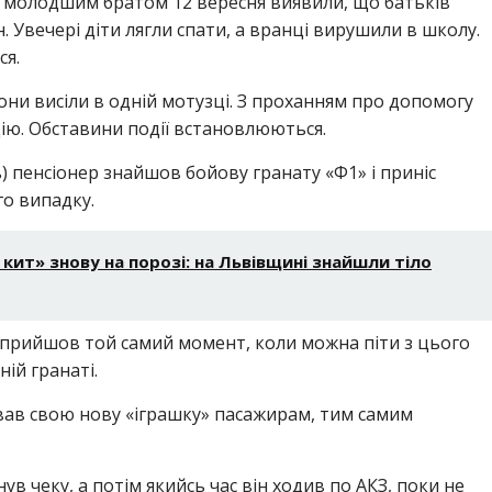
 з молодшим братом 12 вересня виявили, що батьків
. Увечері діти лягли спати, а вранці вирушили в школу.
ся.
они висіли в одній мотузці. З проханням про допомогу
іцію. Обставини події встановлюються.
) пенсіонер знайшов бойову гранату «Ф1» і приніс
го випадку.
 кит» знову на порозі: на Львівщині знайшли тіло
 прийшов той самий момент, коли можна піти з цього
ій гранаті.
вав свою нову «іграшку» пасажирам, тим самим
в чеку, а потім якийсь час він ходив по АКЗ, поки не