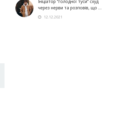
Ініціатор “голодної туси” схуд
через нерви та розповів, що …
12.12.2021