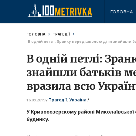
ГОЛОВНА
ГОЛОВНА
ТРАГЕДІЇ
В одній петлі: Зранку перед школою діти знайшли б
В одній петлі: Зра
знайшли батьків м
вразила всю Україн
Трагедії
,
Україна
/
16.09.2019
/
У Кривооозерскому районі Миколаївської о
будинку.