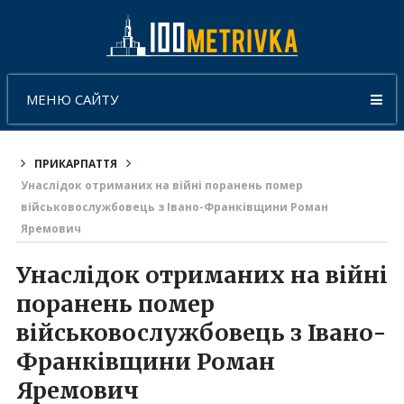
МЕНЮ САЙТУ
ПРИКАРПАТТЯ
Унаслідок отриманих на війні поранень помер
військовослужбовець з Івано-Франківщини Роман
Яремович
Унаслідок отриманих на війні
поранень помер
військовослужбовець з Івано-
Франківщини Роман
Яремович