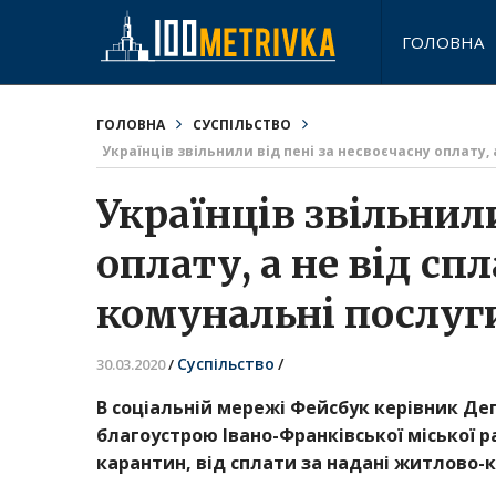
ГОЛОВНА
ГОЛОВНА
СУСПІЛЬСТВО
Українців звільнили від пені за несвоєчасну оплату,
Українців звільнили
оплату, а не від сп
комунальні послуг
Суспільство
/
30.03.2020
/
В соціальній мережі Фейсбук керівник Де
благоустрою Івано-Франківської міської
карантин, від сплати за надані житлово-к