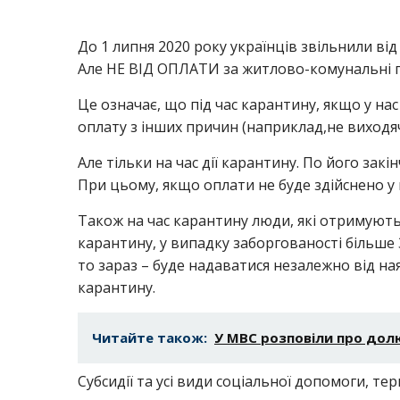
До 1 липня 2020 року українців звільнили ві
Але НЕ ВІД ОПЛАТИ за житлово-комунальні п
Це означає, що під час карантину, якщо у на
оплату з інших причин (наприклад,не виходячи
Але тільки на час дії карантину. По його зак
При цьому, якщо оплати не буде здійснено у 
Також на час карантину люди, які отримують
карантину, у випадку заборгованості більше 3
то зараз – буде надаватися незалежно від ная
карантину.
Читайте також:
У МВС розповіли про дол
Субсидії та усі види соціальної допомоги, те