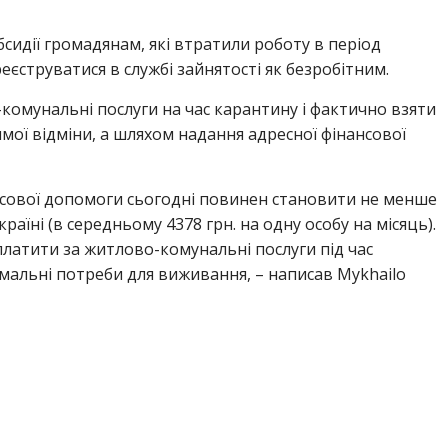
сидії громадянам, які втратили роботу в період
єструватися в службі зайнятості як безробітним.
комунальні послуги на час карантину і фактично взяти
ямої відміни, а шляхом надання адресної фінансової
нсової допомоги сьогодні повинен становити не менше
аїні (в середньому 4378 грн. на одну особу на місяць).
латити за житлово-комунальні послуги під час
німальні потреби для виживання, – написав Mykhailo