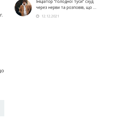
Ініціатор “голодної туси” схуд
через нерви та розповів, що …
г.
12.12.2021
до