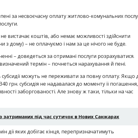
д пені за несвоєчасну оплату житлово-комунальних послу
ослуги.
с не вистачає коштів, або немає можливості здійснити
 з дому) – не оплачуємо і нам за це нічого не буде.
інченні – доведеться за отримані послуги розрахуватися.
визначений термін – почнеться нарахування й пені.
 субсидії можуть не переживати за повну оплату. Якщо 
40 грн. субсидія не надавалася до моменту її погашення,
вності заборгованості. Але знову ж таки, тільки на час
ю затриманих під час сутичок в Нових Санжарах
рмін дії яких добігає кінця, перепризначатимуть