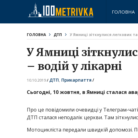
ГОЛОВНА
ГОЛОВНА
ДТП
У Ямниці зіткнулися легковик та
У Ямниці зіткнули
– водій у лікарні
ДТП
,
Прикарпаття
/
10.10.2019
/
Сьогодні, 10 жовтня, в Ямниці сталася ава
Про це повідомили очевидці у Телеграм-чаті “
ДТП сталася неподалік церкви. Там зіткнулис
Мотоцикліста передали швидкій допомозі. Пок