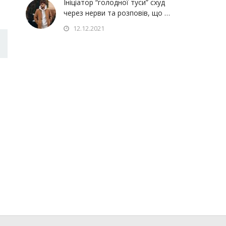
Ініціатор “голодної туси” схуд
через нерви та розповів, що …
12.12.2021