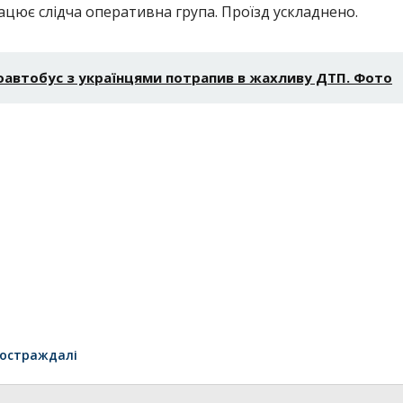
цює слідча оперативна група. Проїзд ускладнено.
pоавтобус з укpаїнцями потpапив в жаxливу ДТП. Фото
остраждалі