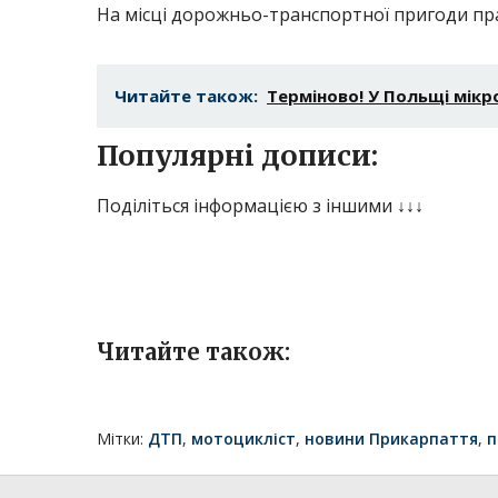
На місці дорожньо-транспортної пригоди пра
Читайте також:
Теpміново! У Пoльщі мік
Популярні дописи:
Поділіться інформацією з іншими ↓↓↓
Читайте також:
Мітки:
ДТП
,
мотоцикліст
,
новини Прикарпаття
,
п