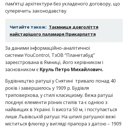
пам’ятці архітектури без укладеного договору, що
суперечить законодавству.
Читайте також:
Таємниця довголіття
найстарішого паламаря Прикарпаття
За даними інформаційно-аналітичної
системи YouControl, ТзОВ “Планетабуд”
зареєстрована в Ямниці, його керівником і
засновником є
Круль Петро Михайлович.
Будівництво ратуші у Снятині тривало понад 40
років і завершилось у 1909 р. Будівля
триповерхова, у стилі класицизму. Вежа ратуші
поєднує елементи різних стилів та є однією з
найвищих в Україні. Її висота 50 м, і поступається
лише Львівській ратуші. На шпилі ратушної вежі
міститься флюгер у вигляді прапора з датою – 1909