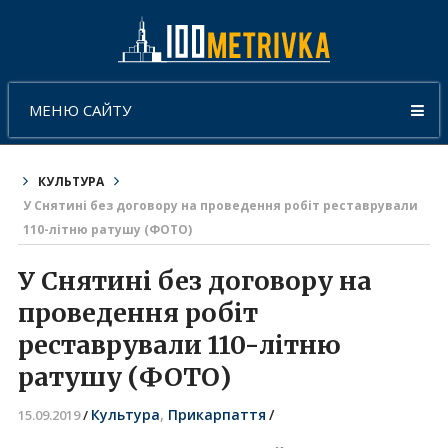
МЕНЮ САЙТУ
КУЛЬТУРА
У Снятині без договору на проведення робіт реставрували
110-літню ратушу (ФОТО)
У Снятині без договору на
проведення робіт
реставрували 110-літню
ратушу (ФОТО)
Культура
,
Прикарпаття
/
15.09.2019
/