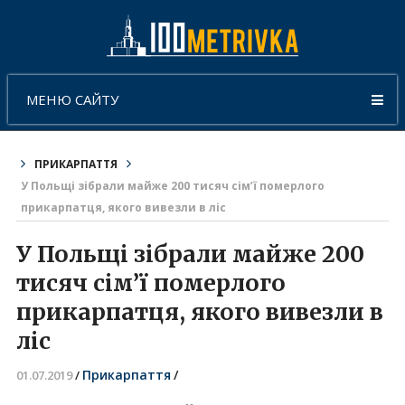
МЕНЮ САЙТУ
ПРИКАРПАТТЯ
У Польщі зібрали майже 200 тисяч сім’ї померлого
прикарпатця, якого вивезли в ліс
У Польщі зібрали майже 200
тисяч сім’ї померлого
прикарпатця, якого вивезли в
ліс
Прикарпаття
/
01.07.2019
/