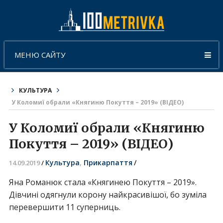
МЕНЮ САЙТУ
КУЛЬТУРА
У Коломиї обрали «Княгиню Покуття – 2019» (ВІДЕО)
У Коломиї обрали «Княгиню
Покуття – 2019» (ВІДЕО)
Культура
,
Прикарпаття
/
14.09.2019
/
Яна Романюк стала «Княгинею Покуття – 2019».
Дівчині одягнули корону найкрасивішої, бо зуміла
перевершити 11 суперниць.