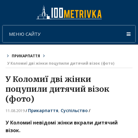
МЕНЮ САЙТУ
ПРИКАРПАТТЯ
У Коломиї дві жінки поцупили дитячий візок (фото)
У Коломиї дві жінки
поцупили дитячий візок
(фото)
Прикарпаття
,
Суспільство
/
11.08.2019
/
У Коломиї невідомі жінки вкрали дитячий
візок.