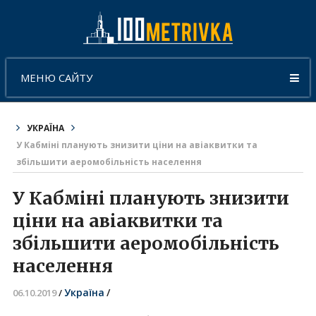
МЕНЮ САЙТУ
УКРАЇНА
У Кабміні планують знизити ціни на авіаквитки та
збільшити аеромобільність населення
У Кабміні планують знизити
ціни на авіаквитки та
збільшити аеромобільність
населення
Україна
/
06.10.2019
/