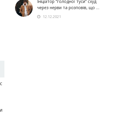
Ініціатор “голодної туси” схуд
через нерви та розповів, що …
12.12.2021
с
и