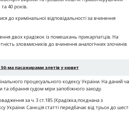
та 40 років.
ися до кримінальної відповідальності за вчинення
ення двох крадіжок із помешкань прикарпатців. На
тність зловмисників до вчинення аналогічних злочинів
 50-ма пасажирами злетів у кювет
имінального процесуального кодексу України. На даний ча
 та обрання судом міри запобіжного заходу.
адження за ч. 3 ст.185 (Крадіжка,поєднана з
у України. Санкція статті передбачає від трьох до шест