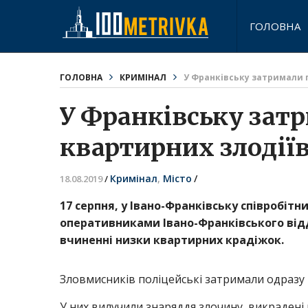
ГОЛОВНА
ГОЛОВНА
КРИМІНАЛ
У Франківську затримали г
У Франківську зат
квартирних злодіїв
Кримінал
,
Місто
/
18.08.2019
/
17 серпня, у Івано-Франківську співробітн
оперативниками Івано-Франківського відд
вчиненні низки квартирних крадіжок.
Зловмисників поліцейські затримали одразу 
У них вилучили знаряддя злочину, викраден