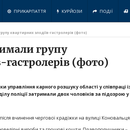
ПРИКАРПАТТЯ
КУРЙОЗИ
ПОДІЇ
рупу квартирних злодіїв-гастролерів (фото)
римали групу
-гастролерів (фото)
ики управління карного розшуку області у співпраці і
ілу поліції затримали двох чоловіків за підозрою у
після вчинення чергової крадіжки на вулиці Коновальця
і ювелірні вироби та грошові кошти. Правопорушники –