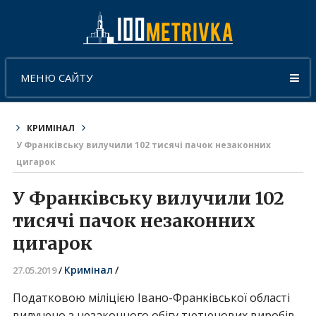
МЕНЮ САЙТУ
КРИМІНАЛ
У Франківську вилучили 102 тисячі пачок незаконних
цигарок
У Франківську вилучили 102
тисячі пачок незаконних
цигарок
Кримінал
/
27.05.2019
/
Податковою міліцією Івано-Франківської області
вилучено з незаконного обігу тютюнових виробів