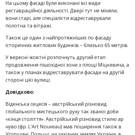
На цьому фасаді були виконані всі види
реставраційної діяльності. Двері тут не міняли,
вони старі, але спеціалісти відреставрували
полотна та вітражі.
Також це один з найпротяжніших по фасаду
історичних житлових будинків – близько 65 метрів.
У вересні-жовтні розпочнуть другий етап
продовження пішохідної зони з площі Міцкевича, а
також у планах відреставрувати фасади на другій
стороні цієї вулиці.
Довідково:
Віденська сецесія – австрійський різновид
глобального мистецького руху так званої доби
«кінця століття». Австрійський різновид стилю ар
нуво (фр. L’Art Nouveau) мав поширення також в
Угорщині, Польщі, на західних землях України, в