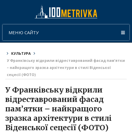
МЕНЮ САЙТУ
КУЛЬТУРА
У Франківську відкрили відреставрований фасад пам’ятки
– найкращого зразка архітектури в стилі Віденської
сецесії (ФОТО)
У Франківську відкрили
відреставрований фасад
пам’ятки – найкращого
зразка архітектури в стилі
Віденської сецесії (ФОТО)