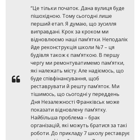
“Це тільки початок. Дана вулиця буде
пішохідною. Тому сьогодні лише
перший етап. Я думаю, що зусилля
виправдані. Крок за кроком ми
відновлюємо наші пам’ятки. Неподалік
йде реконструкція школи №7 – ця
будівля також є пам’яткою. В першу
чергу ми ремонтуватимемо пам’ятки,
які належать місту. Але надіємось, що
буде співфінансування, щоб
реставрувати й решту пам’яток. Ми
тішимось, що сьогодні у переддень
Дня Незалежності Франківськ може
показати відновлену пам’ятку.
Найбільша проблема – брак
організацій, які можуть братися за такі
роботи. До прикладу 7 школу реставрує