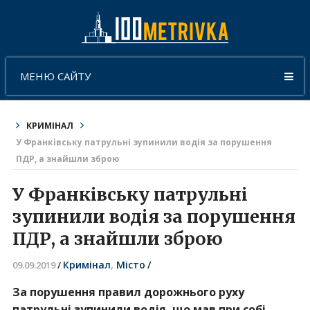
МЕНЮ САЙТУ
КРИМІНАЛ
У Франківську патрульні зупинили водія за порушення
ПДР, а знайшли зброю
У Франківську патрульні
зупинили водія за порушення
ПДР, а знайшли зброю
Кримінал
,
Місто
/
09.09.2019
/
За порушення правил дорожнього руху
патрульні зупинили водія, що мав при собі